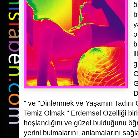
ö
b
y
ö
b
i
g
G
G
D
'' ve ''Dinlenmek ve Yaşamın Tadını Ç
Temiz Olmak '' Erdemsel Özelliği birb
hoşlandığını ve güzel bulduğunu öğ
yerini bulmalarını, anlamalarını sa