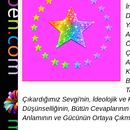
İ
D
Y
A
Ö
Ç
A
K
B
T
Çıkardığımız Sevgi'nin, İdeolojik ve 
Düşünselliğinin, Bütün Cevaplarının
Anlamının ve Gücünün Ortaya Çıkması 