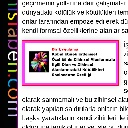
geçirmenin yollarına dair çalışmalar
dünyadaki kötülük ve kötülükleri te
onlar tarafından empoze edilerek 
kendi formsal özelliklerine alanlar s
İ
z
s
o
g
s
olarak sanmamalı ve bu zihinsel alan
olarak yapılan saldırılarla onların b
başka yaratıkların kendi zihinleri ile 
olduğuna tanık olurlar ve işte bu d