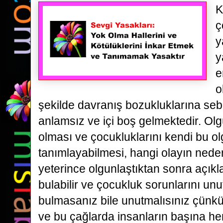
K
ç
y
y
e
o
şekilde davranış bozukluklarına se
anlamsız ve içi boş gelmektedir. O
olması ve çocukluklarını kendi bu olg
tanımlayabilmesi, hangi olayın ned
yeterince olgunlaştıktan sonra açıkla
bulabilir ve çocukluk sorunlarını unut
bulmasanız bile unutmalısınız çünkü
ve bu çağlarda insanların başına her