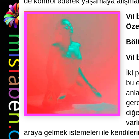
de kontrol ederek yaşamaya alışmalıdı
Vil 
Öze
Böl
Vil 
İki 
bu e
anl
gere
diğe
varl
araya gelmek istemeleri ile kendilerin