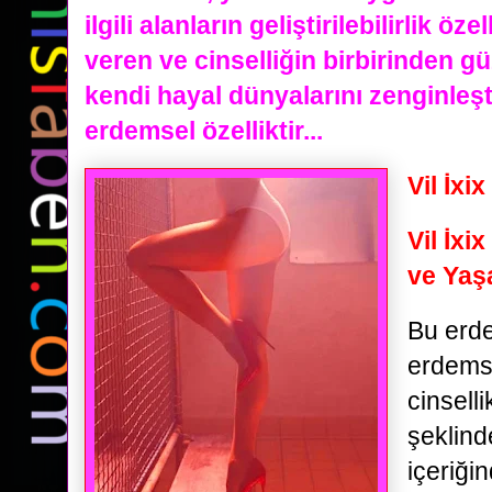
ilgili alanların geliştirilebilirlik öze
veren ve cinselliğin birbirinden güz
kendi hayal dünyalarını zenginleşt
erdemsel özelliktir...
Vil İxi
Vil İxi
ve Yaş
Bu erde
erdemse
cinsell
şeklind
içeriğin