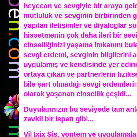
heyecan ve sevgiyle bir araya gel
mutluluk ve sevginin birbirinden g
yapılan iletişimler ve diyaloglar s
hissetmenin çok daha ileri bir sevi
cinselliğinizi yaşama imkanını bula
sevgi erdemi, sevginin bilgilerini 
uygulamış ve kendisinde yer edinm
ortaya çıkan ve partnerlerin fizik
bile şart olmadığı sevgi erdemleri
olarak yaşanan
cinsellik çeşidi...
Duyularınızın bu seviyede tam anla
zevkli bir ispatı gibi...
Vil İxix Sis, yöntem ve uygulamala