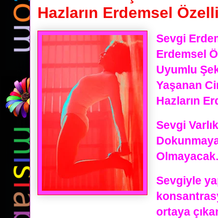
Hazların Erdemsel Özelli
Sevgi Erdeml
Erdemsel Öz
Uyumlu Şeki
Yaşanan Cin
Hazların Er
Sevgi Varlık
Dokunmaya
Olmayacak.
Sevgiyle ya
konsantras
ortaya çıkan