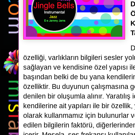
D
Ö
K
T
D
özelliği, varlıkların bilgileri sesler y
sağlayan ve kendisine özel yapısı il
başından belki de bu yana kendileri
özelliktir. Bu duyunun çalışmasına gö
denilen bir oluşumla alınır. Yaratılış
kendilerine ait yapıları ile bir özellik
olarak kullanmamız için bulunurlar v
edilen bilgilerin faktörü, diğerlerinden
içerir. Mesela, ses frekansı kullanıl