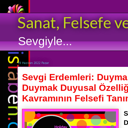
Sanat, Felsefe v
Sevgiyle...
19 Haziran 2022 Pazar
Sevgi Erdemleri: Duyma
Duymak Duyusal Özelli
Kavramının Felsefi Tanı
S
D