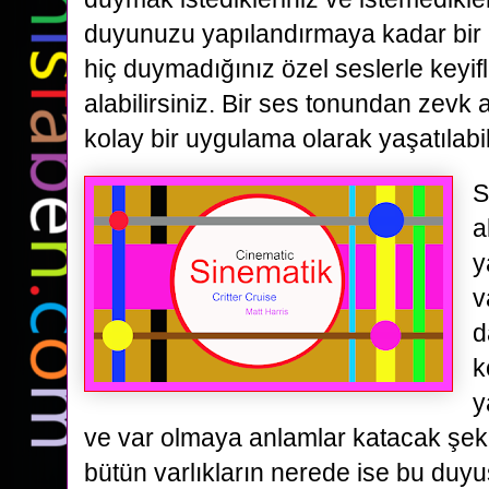
duyunuzu yapılandırmaya kadar bir ç
hiç duymadığınız özel seslerle keyifl
alabilirsiniz. Bir ses tonundan zevk
kolay bir uygulama olarak yaşatılabil
S
a
y
v
d
k
y
ve var olmaya anlamlar katacak şekild
bütün varlıkların nerede ise bu duyus