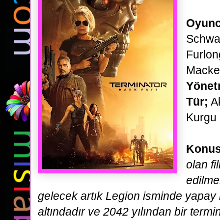
Oyunc
Schwa
Furlon
Macke
Yöne
Tür;
Ak
Kurgu
Konu
olan f
edilme
gelecek artık Legion isminde
yapay b
altındadır ve 2042 yılından bir termi