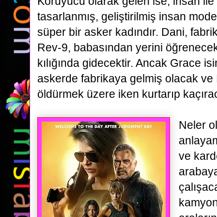
Koruyucu olarak gelen ise, insan ile
tasarlanmış, geliştirilmiş insan mode
süper bir asker kadındır. Dani, fabr
Rev-9,
babasından yerini öğrenecek
kılığında gidecektir. Ancak Grace is
askerde fabrikaya gelmiş olacak
ve 
öldürmek üzere iken kurtarıp kaçırac
Neler o
anlay
ve karde
arabay
çalışac
kamyon 