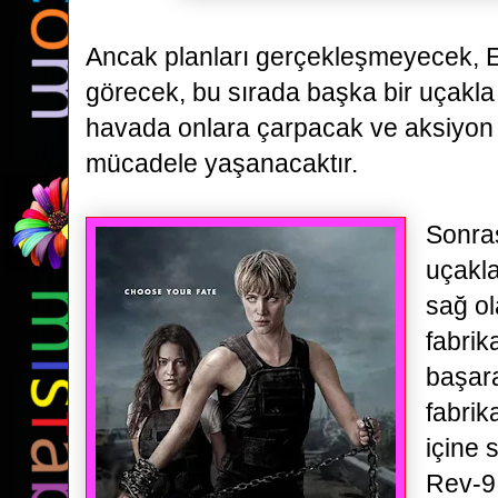
Ancak planları
gerçekleşmeyecek, E
görecek, bu sırada başka bir uçakla
havada onlara çarpacak ve aksiyon 
mücadele
yaşanacaktır.
Sonra
uçakla
sağ ol
fabrik
başar
fabrik
içine 
Rev-9