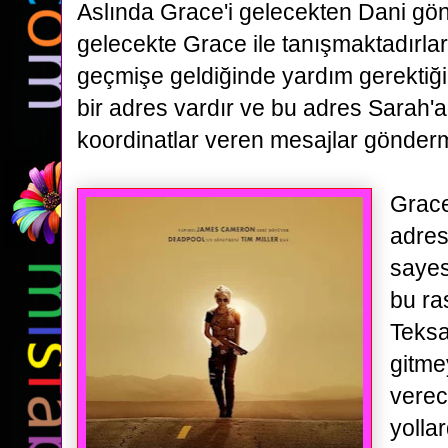
Aslında Grace'i gelecekten
Dani
gön
gelecekte Grace ile tanışmaktadırlar
geçmişe geldiğinde yardım gerektiğ
bir adres vardır ve bu adres Sarah'
koordinatlar veren mesajlar gönderm
Grac
adres
sayes
bu ra
Teksa
gitme
verec
yolla