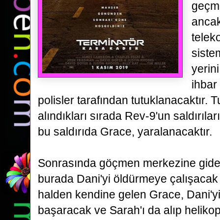
geçme
ancak
tele
siste
yerini
ihbar
polisler tarafından tutuklanacaktır. 
alındıkları
sırada Rev-9'un saldırıla
bu saldırıda Grace, yaralanacaktır.
Sonrasında göçmen merkezine gide
burada
Dani
'yi
öldürmeye çalışacak
halden kendine gelen Grace,
Dani
'y
başaracak ve Sarah'ı da alıp helikop