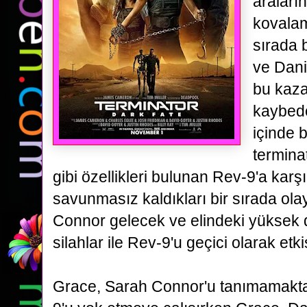
araları
kovala
sırada
ve
Dani
bu kaza
kaybede
içinde
b
termina
gibi özellikleri bulunan Rev-9'a karş
savunmasız kaldıkları bir sırada ola
Connor gelecek ve elindeki yüksek d
silahlar ile Rev-9'u geçici olarak etki
Grace, Sarah Connor'u
tanımamakta