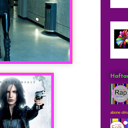
Haftan
abone olma