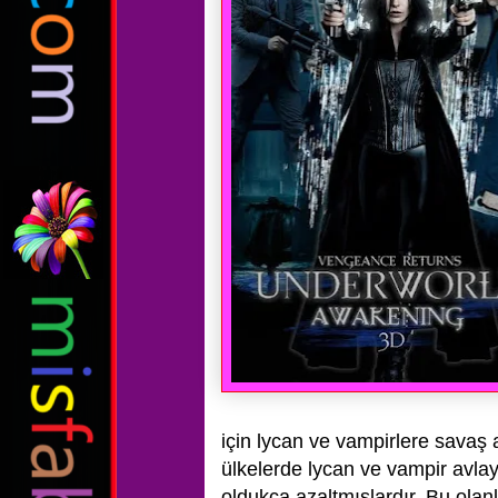
için
lycan ve vampirlere savaş a
ülkelerde lycan ve vampir avla
oldukça
azaltmışlardır. Bu ola