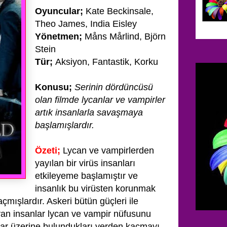
Oyuncular;
Kate Beckinsale,
Theo James, India Eisley
Yönetmen;
Måns Mårlind, Björn
Stein
Tür;
Aksiyon, Fantastik, Korku
Konusu;
Serinin dördüncüsü
olan filmde lycanlar ve vampirler
artık insanlarla savaşmaya
başlamışlardır.
Özeti;
Lycan ve vampirlerden
yayılan bir virüs insanları
etkileyeme başlamıştır ve
insanlık bu virüsten korunmak
çmışlardır. Askeri bütün güçleri ile
yan insanlar lycan ve vampir nüfusunu
nlar üzerine bulundukları yerden kaçmayı