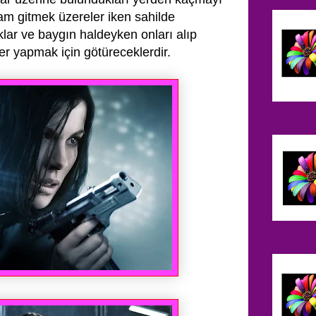
am gitmek üzereler iken sahilde
klar ve baygın haldeyken onları alıp
ler yapmak için götüreceklerdir.