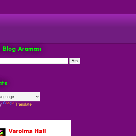
çi Blog Araması
ate
by
Translate