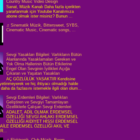
Country Music Video Design
Sanat, Müzik Kanalı Daha fazla içerikten
yararlanmak için Youtube Kanalımıza
abone olmak ister misiniz? Bunun ...
♫ Sinematik Müzik, Bittersweet, SYBS,
Cinematic Music, Cinematic songs, ...
Sevgi Yasakları Bilgileri: Varlıkların Bütün
Alanlarında Yasaklamaları Gereken ve
Yok Olma Hallerinin Bütün Etkilerine
Engel Olan Sevginin İyilikleri Açığa
Çıkaran ve Yaşatan Yasakları
AÇ GÖZLÜLÜK YASAKTIR Kendisine
 yetinmeyerek ve hiç ihtiyacı olmadığı halde
daha da fazlasını istemekle ilgili olan olum...
Sevgi Erdemleri Bilgileri: Varlıkları
Geliştiren ve Sevgiyi Tamamlayan
Özelliklerle Çalışan Sevgi Erdemleri
ADALET, ADİL OLMAK ERDEMSEL
ÖZELLİĞİ SEVGİ AHLAKI ERDEMSEL
ÖZELLİĞİ AİDİYET HİSSİ ERDEMSEL
 AİLE ERDEMSEL ÖZELLİĞİ AKIL VE
R...
♫ Elektronik, Club Müzik, Boom,