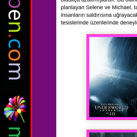
planlayan Selene ve Michael, t
insanların
saldırısına uğrayaca
tesislerinde üzerilerinde deney