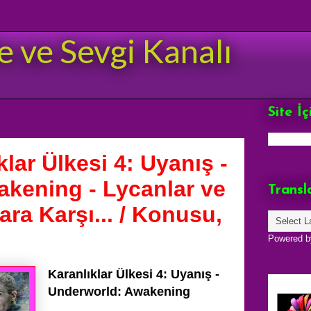
e ve Sevgi Kanalı
Site İ
lar Ülkesi 4: Uyanış -
kening - Lycanlar ve
Transl
ara Karşı... / Konusu,
Powered 
Karanlıklar Ülkesi 4: Uyanış -
Underworld: Awakening