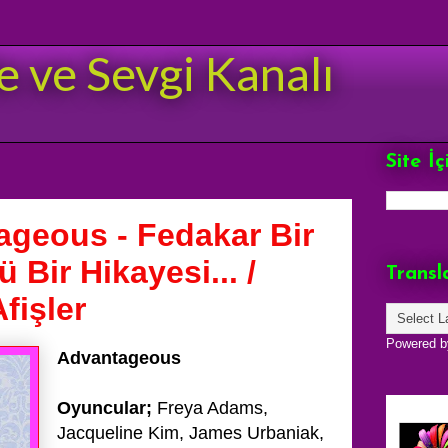
e ve Sevgi Kanalı
Site İ
geous - Fedakar Bir
Bir Hikayesi... /
Transl
fişler
Powered 
Advantageous
Oyuncular;
Freya Adams,
Jacqueline Kim, James Urbaniak,