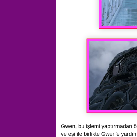
Gwen, bu işlemi yaptırmadan ö
ve eşi ile birlikte Gwen'e yar