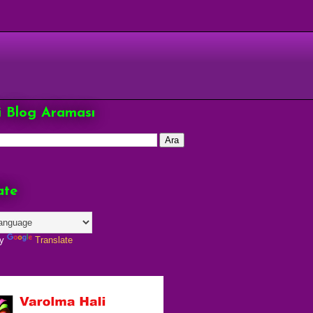
çi Blog Araması
ate
by
Translate