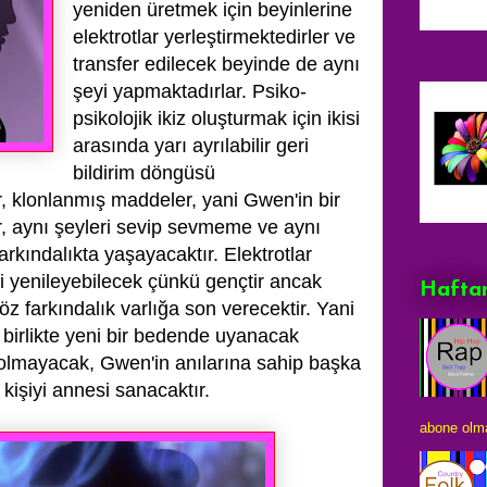
yeniden üretmek için beyinlerine
elektrotlar yerleştirmektedirler ve
transfer edilecek beyinde de
aynı
şeyi yapmaktadırlar. Psiko-
psikolojik ikiz oluşturmak için ikisi
arasında yarı ayrılabilir geri
bildirim döngüsü
r, klonlanmış maddeler, yani Gwen'in bir
r, aynı şeyleri sevip sevmeme ve aynı
rkındalıkta yaşayacaktır. Elektrotlar
i yenileyebilecek çünkü gençtir ancak
Haftan
 farkındalık varlığa son verecektir. Yani
e birlikte yeni bir bedende uyanacak
lmayacak, Gwen'in anılarına sahip başka
 kişiyi annesi sanacaktır.
abone olma