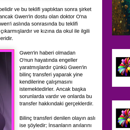
idir ve bu teklifi yaptıktan sonra şirket
k ancak Gwen'in
dostu olan doktor O'na
wen'i aslında sonrasında bu teklifi
 çıkarmışlardır ve kızına da okul ile ilgili
eridir.
Gwen'in haberi olmadan
O'nun
hayatında engeller
yaratmışlardır çünkü Gwen'in
bilinç transferi yaparak yine
kendilerine çalışmasını
istemektedirler.
Ancak başka
sorunlarda vardır ve onlarda bu
transfer hakkındaki gerçeklerdir.
Bilinç transferi denilen olayın aslı
ise şöyledir; İ
nsanların anılarını