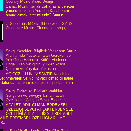
Country Music Video Design
Sanat, Müzik Kanalı Daha fazla içerikten
yararlanmak için Youtube Kanalımıza
abone olmak ister misiniz? Bunun ...
♫ Sinematik Müzik, Bittersweet, SYBS,
Cinematic Music, Cinematic songs, ...
Sevgi Yasakları Bilgileri: Varlıkların Bütün
Alanlarında Yasaklamaları Gereken ve
Yok Olma Hallerinin Bütün Etkilerine
Engel Olan Sevginin İyilikleri Açığa
Çıkaran ve Yaşatan Yasakları
AÇ GÖZLÜLÜK YASAKTIR Kendisine
 yetinmeyerek ve hiç ihtiyacı olmadığı halde
daha da fazlasını istemekle ilgili olan olum...
Sevgi Erdemleri Bilgileri: Varlıkları
Geliştiren ve Sevgiyi Tamamlayan
Özelliklerle Çalışan Sevgi Erdemleri
ADALET, ADİL OLMAK ERDEMSEL
ÖZELLİĞİ SEVGİ AHLAKI ERDEMSEL
ÖZELLİĞİ AİDİYET HİSSİ ERDEMSEL
 AİLE ERDEMSEL ÖZELLİĞİ AKIL VE
R...
♫ Pop Müzik, Back In The City, The