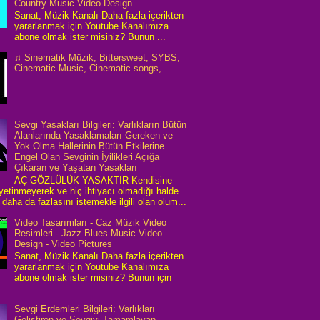
Country Music Video Design
Sanat, Müzik Kanalı Daha fazla içerikten
yararlanmak için Youtube Kanalımıza
abone olmak ister misiniz? Bunun ...
♫ Sinematik Müzik, Bittersweet, SYBS,
Cinematic Music, Cinematic songs, ...
Sevgi Yasakları Bilgileri: Varlıkların Bütün
Alanlarında Yasaklamaları Gereken ve
Yok Olma Hallerinin Bütün Etkilerine
Engel Olan Sevginin İyilikleri Açığa
Çıkaran ve Yaşatan Yasakları
AÇ GÖZLÜLÜK YASAKTIR Kendisine
 yetinmeyerek ve hiç ihtiyacı olmadığı halde
daha da fazlasını istemekle ilgili olan olum...
Video Tasarımları - Caz Müzik Video
Resimleri - Jazz Blues Music Video
Design - Video Pictures
Sanat, Müzik Kanalı Daha fazla içerikten
yararlanmak için Youtube Kanalımıza
abone olmak ister misiniz? Bunun için
Sevgi Erdemleri Bilgileri: Varlıkları
Geliştiren ve Sevgiyi Tamamlayan