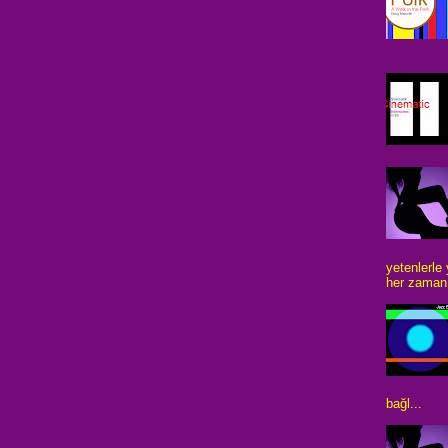
yetenlerle
her zaman 
bağl...