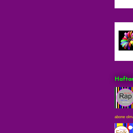
Haftan
abone olma