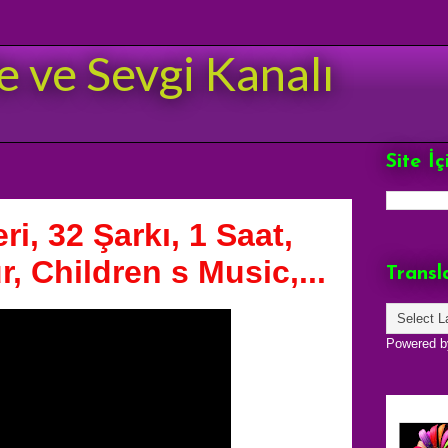
e ve Sevgi Kanalı
Site İ
i, 32 Şarkı, 1 Saat,
, Children s Music,...
Transl
Powered 