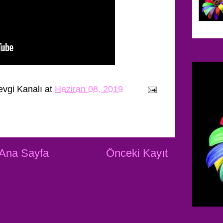
evgi Kanalı
at
Haziran 08, 2019
Ana Sayfa
Önceki Kayıt