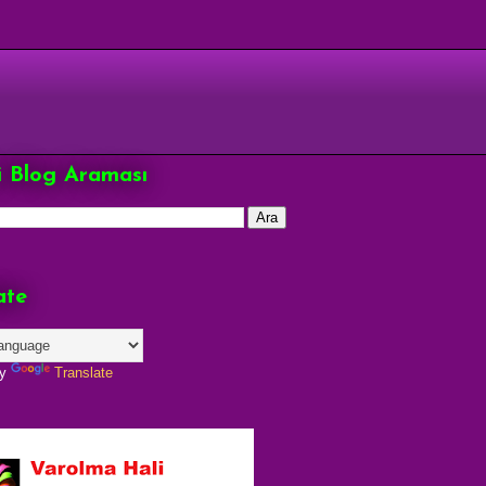
çi Blog Araması
ate
by
Translate