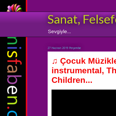
Sanat, Felsef
Sevgiyle...
27 Haziran 2019 Perşembe
♫ Çocuk Müzikle
instrumental, T
Children...