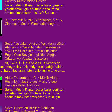
Country Music Video Design
Sanat, Müzik Kanalı Daha fazla içerikten
yararlanmak için Youtube Kanalımıza
abone olmak ister misiniz? Bunun ...
♫ Sinematik Müzik, Bittersweet, SYBS,
Cinematic Music, Cinematic songs, ...
Sevgi Yasakları Bilgileri: Varlıkların Bütün
Alanlarında Yasaklamaları Gereken ve
Yok Olma Hallerinin Bütün Etkilerine
Engel Olan Sevginin İyilikleri Açığa
Çıkaran ve Yaşatan Yasakları
AÇ GÖZLÜLÜK YASAKTIR Kendisine
 yetinmeyerek ve hiç ihtiyacı olmadığı halde
daha da fazlasını istemekle ilgili olan olum...
Video Tasarımları - Caz Müzik Video
Resimleri - Jazz Blues Music Video
Design - Video Pictures
Sanat, Müzik Kanalı Daha fazla içerikten
yararlanmak için Youtube Kanalımıza
abone olmak ister misiniz? Bunun için
Sevgi Erdemleri Bilgileri: Varlıkları
Geliştiren ve Sevgiyi Tamamlayan