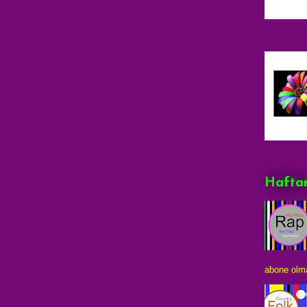
Haftan
abone olma