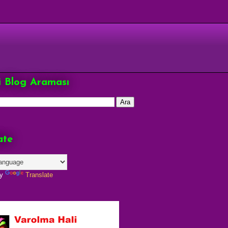
çi Blog Araması
ate
by
Translate