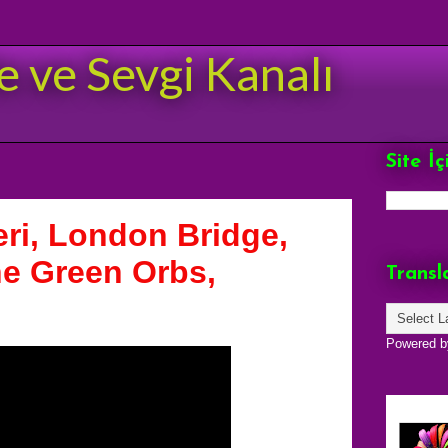
e ve Sevgi Kanalı
Site İ
ri, London Bridge,
he Green Orbs,
Transl
Powered 