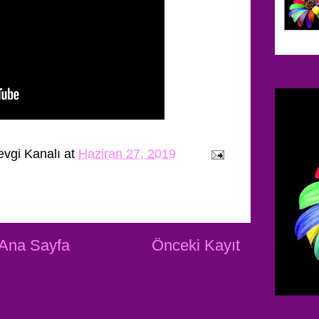
evgi Kanalı
at
Haziran 27, 2019
Ana Sayfa
Önceki Kayıt