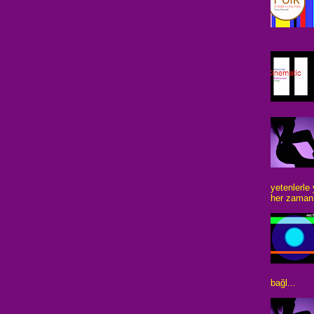
yetenlerle
her zaman 
bağl...