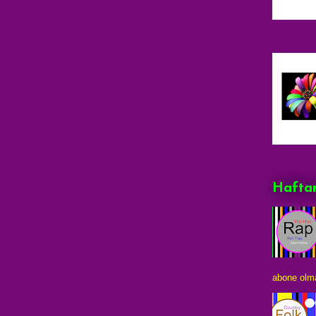
Haftan
abone olma