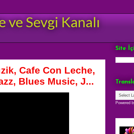
e ve Sevgi Kanalı
Site İ
zik, Cafe Con Leche,
azz, Blues Music, J...
Transl
Powered 