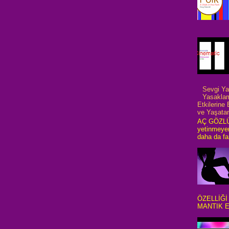
Sevgi Yas
Yasaklam
Etkilerine 
ve Yaşatan
AÇ GÖZLÜL
yetinmeyer
daha da faz
ÖZELLİĞİ
MANTIK E