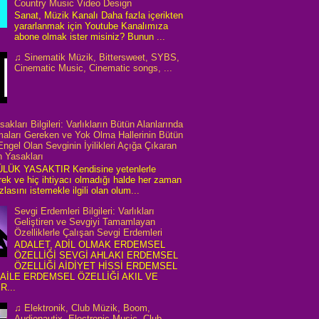
Country Music Video Design
Sanat, Müzik Kanalı Daha fazla içerikten
yararlanmak için Youtube Kanalımıza
abone olmak ister misiniz? Bunun ...
♫ Sinematik Müzik, Bittersweet, SYBS,
Cinematic Music, Cinematic songs, ...
akları Bilgileri: Varlıkların Bütün Alanlarında
aları Gereken ve Yok Olma Hallerinin Bütün
Engel Olan Sevginin İyilikleri Açığa Çıkaran
 Yasakları
ÜK YASAKTIR Kendisine yetenlerle
ek ve hiç ihtiyacı olmadığı halde her zaman
lasını istemekle ilgili olan olum...
Sevgi Erdemleri Bilgileri: Varlıkları
Geliştiren ve Sevgiyi Tamamlayan
Özelliklerle Çalışan Sevgi Erdemleri
ADALET, ADİL OLMAK ERDEMSEL
ÖZELLİĞİ SEVGİ AHLAKI ERDEMSEL
ÖZELLİĞİ AİDİYET HİSSİ ERDEMSEL
 AİLE ERDEMSEL ÖZELLİĞİ AKIL VE
R...
♫ Elektronik, Club Müzik, Boom,
Audionautix, Electronic Music, Club