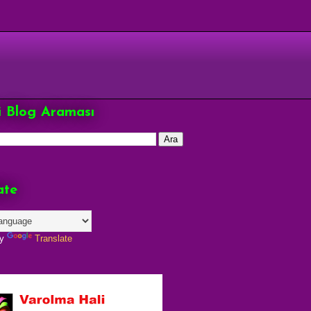
çi Blog Araması
ate
by
Translate