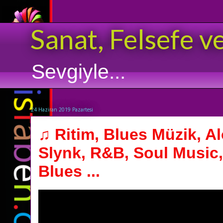
Sanat, Felsefe v
Sevgiyle...
24 Haziran 2019 Pazartesi
♫ Ritim, Blues Müzik, A
Slynk, R&B, Soul Music
Blues ...