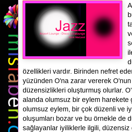
A
b
t
v
s
i
d
özellikleri vardır. Birinden nefret ede
yüzünden O'na zarar vererek O'nun
düzensizlikleri oluşturmuş olurlar. 
alanda olumsuz bir eylem harekete g
olumsuz eylem, bir çok düzenli ve iyili
oluşumları bozar ve bu örnekle de dü
sağlayanlar iyiliklerle ilgili, düzensiz