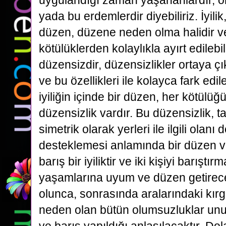
uygulandığı zaman yaşananlardır, or
yada bu erdemlerdir diyebiliriz. İyilik,
düzen, düzene neden olma halidir ve
kötülüklerden kolaylıkla ayırt edilebil
düzensizdir, düzensizlikler ortaya çı
ve bu özellikleri ile kolayca fark edil
iyiliğin içinde bir düzen, her kötülüğ
düzensizlik vardır. Bu düzensizlik, ta
simetrik olarak yerleri ile ilgili olanı
desteklemesi anlamında bir düzen ve 
barış bir iyiliktir ve iki kişiyi barıştır
yaşamlarına uyum ve düzen getirece
olunca, sonrasında aralarındaki kırg
neden olan bütün olumsuzluklar unut