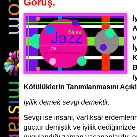
Görüş.
İ
A
v
İ
K
B
İ
Kötülüklerin Tanımlanmasını Açıkl
İyilik demek sevgi demektir.
Sevgi ise insani, varlıksal erdemle
güçtür demiştik ve iyilik dediğimizde