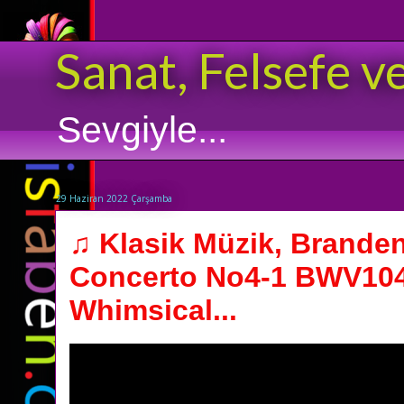
Sanat, Felsefe v
Sevgiyle...
29 Haziran 2022 Çarşamba
♫ Klasik Müzik, Brande
Concerto No4-1 BWV1049
Whimsical...