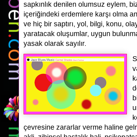
sapkınlık denilen olumsuz eylem, bi
içeriğindeki erdemlere karşı olma a
ve hiç bir saptırı, yol, bilgi, konu, o
yaratacak oluşumlar, uygun bulunma
yasak olarak sayılır.
S
v
k
d
b
u
k
çevresine zararlar verme haline ge