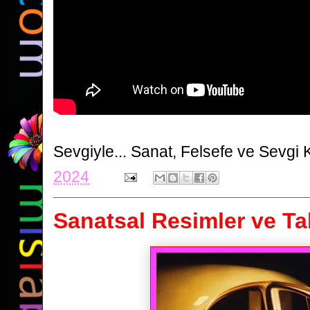
Sevgiyle...
Sanat, Felsefe ve Sevgi 
2024
Sanatsal Resimler ve Tab