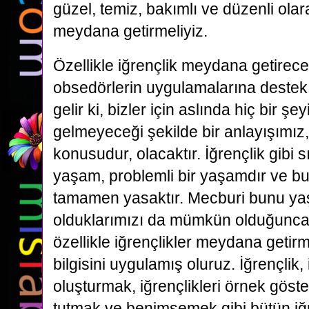
güzel, temiz, bakımlı ve düzenli ola
meydana getirmeliyiz.
Özellikle iğrençlik meydana getire
obsedörlerin uygulamalarına deste
gelir ki, bizler için aslında hiç bir şe
gelmeyeceği şekilde bir anlayışımız
konusudur, olacaktır. İğrençlik gibi s
yaşam, problemli bir yaşamdır ve bu ö
tamamen yasaktır. Mecburi bunu y
olduklarımızı da mümkün olduğunca 
özellikle iğrençlikler meydana geti
bilgisini uygulamış oluruz. İğrençlik, 
oluşturmak, iğrençlikleri örnek gös
tutmak ve benimsemek gibi bütün iğ