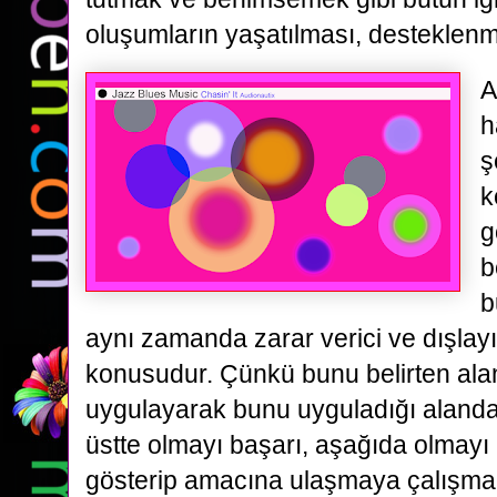
oluşumların yaşatılması, desteklenm
A
h
ş
k
g
b
b
aynı zamanda zarar verici ve dışlayı
konusudur. Çünkü bunu belirten ala
uygulayarak bunu uyguladığı alandan
üstte olmayı başarı, aşağıda olmayı b
gösterip amacına ulaşmaya çalışmak