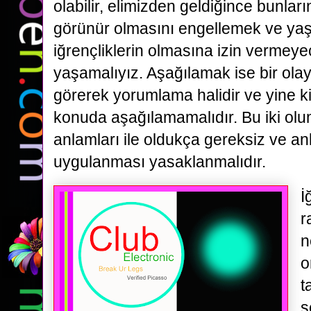
olabilir, elimizden geldiğince bunlar
görünür olmasını engellemek ve ya
iğrençliklerin olmasına izin vermeye
yaşamalıyız. Aşağılamak ise bir ola
görerek yorumlama halidir ve yine k
konuda aşağılamamalıdır. Bu iki ol
anlamları ile oldukça gereksiz ve an
uygulanması yasaklanmalıdır.
İ
r
n
o
t
ş