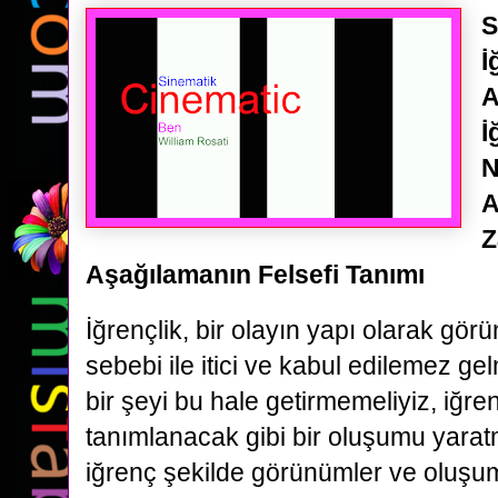
S
İ
A
İ
N
A
Z
Aşağılamanın Felsefi Tanımı
İğrençlik, bir olayın yapı olarak gör
sebebi ile itici ve kabul edilemez g
bir şeyi bu hale getirmemeliyiz, iğre
tanımlanacak gibi bir oluşumu yara
iğrenç şekilde görünümler ve oluşu