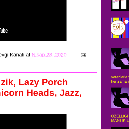
evgi Kanalı
at
Nisan 28, 2020
yetenlerle
zik, Lazy Porch
her zaman 
icorn Heads, Jazz,
ÖZELLİĞİ
MANTIK E