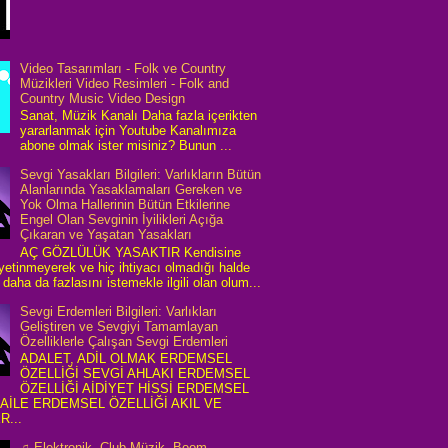
Video Tasarımları - Folk ve Country
Müzikleri Video Resimleri - Folk and
Country Music Video Design
Sanat, Müzik Kanalı Daha fazla içerikten
yararlanmak için Youtube Kanalımıza
abone olmak ister misiniz? Bunun ...
Sevgi Yasakları Bilgileri: Varlıkların Bütün
Alanlarında Yasaklamaları Gereken ve
Yok Olma Hallerinin Bütün Etkilerine
Engel Olan Sevginin İyilikleri Açığa
Çıkaran ve Yaşatan Yasakları
AÇ GÖZLÜLÜK YASAKTIR Kendisine
 yetinmeyerek ve hiç ihtiyacı olmadığı halde
daha da fazlasını istemekle ilgili olan olum...
Sevgi Erdemleri Bilgileri: Varlıkları
Geliştiren ve Sevgiyi Tamamlayan
Özelliklerle Çalışan Sevgi Erdemleri
ADALET, ADİL OLMAK ERDEMSEL
ÖZELLİĞİ SEVGİ AHLAKI ERDEMSEL
ÖZELLİĞİ AİDİYET HİSSİ ERDEMSEL
 AİLE ERDEMSEL ÖZELLİĞİ AKIL VE
R...
♫ Elektronik, Club Müzik, Boom,