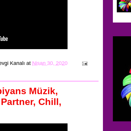
evgi Kanalı
at
Nisan 30, 2020
biyans Müzik,
Partner, Chill,