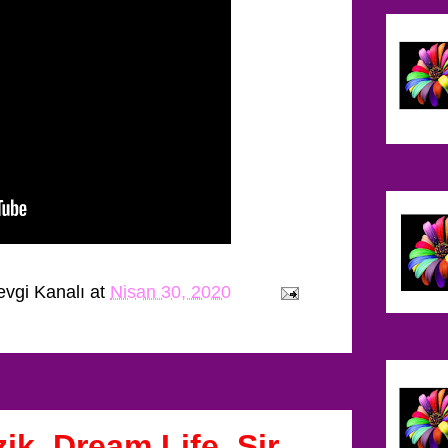
evgi Kanalı
at
Nisan 30, 2020
k, Dream Life, Sir