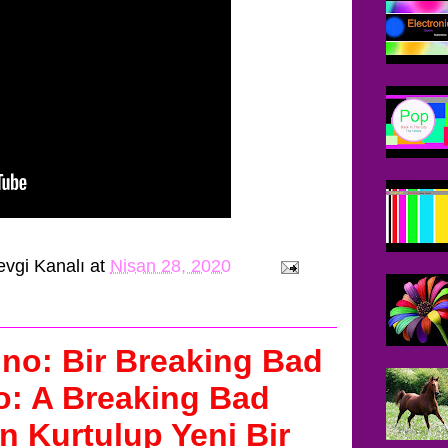
evgi Kanalı
at
Nisan 28, 2020
no: Bir Breaking Bad
no: A Breaking Bad
n Kurtulup Yeni Bir