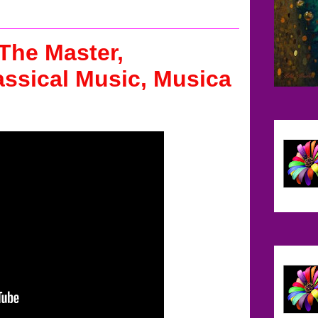
 The Master,
assical Music, Musica