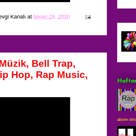
evgi Kanalı
at
Nisan 29, 2020
üzik, Bell Trap,
Hip Hop, Rap Music,
Haftan
abone olma