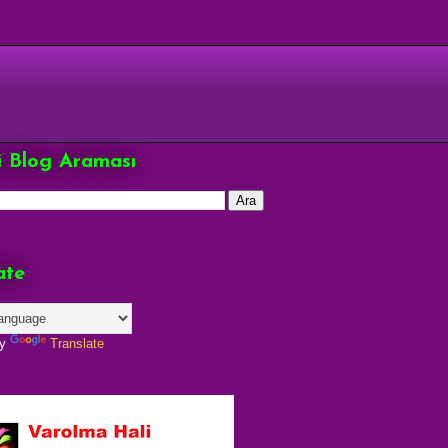
çi Blog Araması
ate
by
Translate