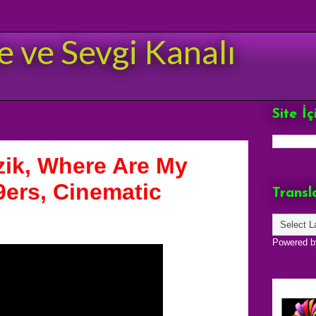
e ve Sevgi Kanalı
Site İ
zik, Where Are My
9ers, Cinematic
Transl
Powered 