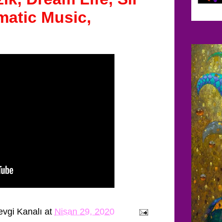
matic Music,
evgi Kanalı
at
Nisan 29, 2020