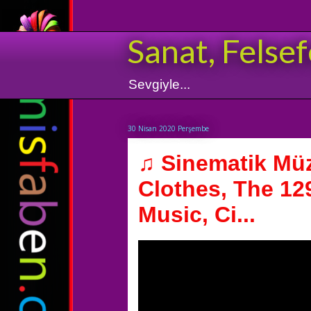
Sanat, Felsef
Sevgiyle...
30 Nisan 2020 Perşembe
♫ Sinematik Mü
Clothes, The 12
Music, Ci...