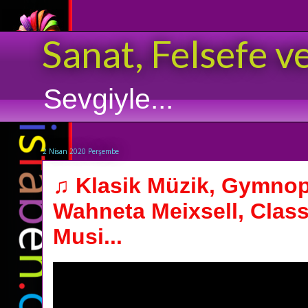
Sanat, Felsefe v
Sevgiyle...
2 Nisan 2020 Perşembe
♫ Klasik Müzik, Gymnop
Wahneta Meixsell, Class
Musi...