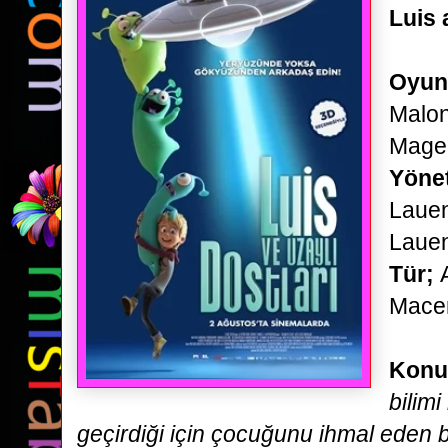
Luis 
Oyun
Malon
Magen
Yöne
Lauen
Lauen
Tür;
Macer
Konu
bilimi
geçirdiği için çocuğunu ihmal eden b