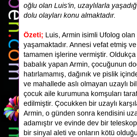
oğlu olan Luis'in,
uzaylılarla yaşadı
dolu olayları konu almaktadır.
Özeti;
Luis, Armin isimli Ufolog olan
yaşamaktadır. Annesi vefat etmiş ve
tamamen işlerine vermiştir.
Oldukça
babalık yapan Armin, çocuğunun d
hatırlamamış, dağınık ve pislik içind
ve
mahallede aslı olmayan uzaylı bi
çocuk aile kurumuna komşuları tara
edilmiştir. Çocukken bir
uzaylı karş
Armin, o günden sonra kendisini uza
adamıştır ve evinde dev bir teleskop
bir sinyal aleti ve onların kötü old