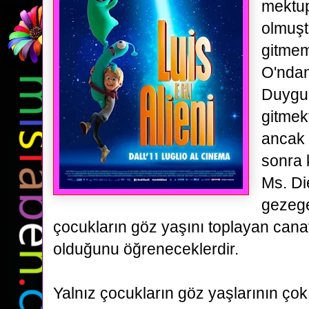
mektu
olmuşt
gitmem
O'ndan
Duygul
gitme
ancak 
sonra
Ms. Di
gezege
çocukların göz yaşını toplayan canav
olduğunu
öğreneceklerdir.
Yalnız çocukların göz yaşlarının çok