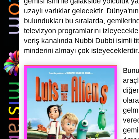
gemisi ismi ile galakside yolculuk y
uzaylı varlıklar
gelecektir. Dünya'nın
bulundukları bu sıralarda, gemileri
televizyon programlarını izleyecekler
veriş
kanalında Nubbi Dubbi isimli ti
minderini almayı çok isteyeceklerdir
Bunu
araçl
diğe
olara
gelm
verec
gemi