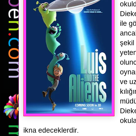
okul
Diek
ile 
anc
şekil
yeten
olun
oyna
ve uz
kılığ
müdü
Dieke
okul
ikna edeceklerdir.