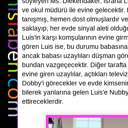
söyleyen Ms. Diekendaker, ısrarla L
ve okul müdürü ile evine gelecektir. 
tanışmış,
hemen dost olmuşlardır ve 
saklayıp, her evde sinyal aleti olduğ
Luis'in karşı komşularının evine
girm
gören Luis ise, bu durumu babasına
ancak babası uzaylıları düşman gör
bundan
vazgeçecektir.
Diğer taraft
evine giren uzaylılar, açtıkları tele
Dobby'i görecekler ve evde kimseni
bilerek yanlarına gelen Luis'e Nubby
ettireceklerdir.