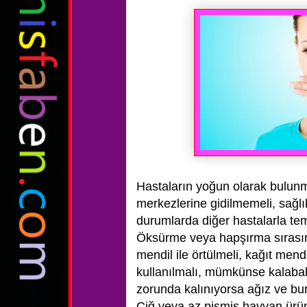
Hastaların yoğun olarak bulun
merkezlerine gidilmemeli, sağl
durumlarda diğer hastalarla tem
Öksürme veya hapşırma sırasınd
mendil ile örtülmeli, kağıt mend
kullanılmalı, mümkünse kalabalı
zorunda kalınıyorsa ağız ve bur
Çiğ veya az pişmiş hayvan ürünl