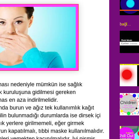
bağl...
ması nedeniyle mümkün ise sağlık
ık kuruluşuna gidilmesi gereken
as en aza indirilmelidir.
a burun ve ağız tek kullanımlık kağıt
ilin bulunmadığı durumlarda ise dirsek içi
k yerlere girilmemeli, eğer girmek
un kapatılmalı, tıbbi maske kullanılmalıdır.
eri yemekten kaçınılmalıdır. İyi pişmiş