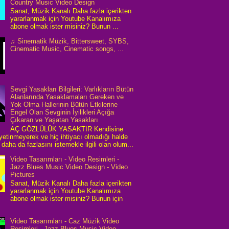
Country Music Video Design
Sanat, Müzik Kanalı Daha fazla içerikten
yararlanmak için Youtube Kanalımıza
abone olmak ister misiniz? Bunun ...
♫ Sinematik Müzik, Bittersweet, SYBS,
Cinematic Music, Cinematic songs, ...
Sevgi Yasakları Bilgileri: Varlıkların Bütün
Alanlarında Yasaklamaları Gereken ve
Yok Olma Hallerinin Bütün Etkilerine
Engel Olan Sevginin İyilikleri Açığa
Çıkaran ve Yaşatan Yasakları
AÇ GÖZLÜLÜK YASAKTIR Kendisine
 yetinmeyerek ve hiç ihtiyacı olmadığı halde
daha da fazlasını istemekle ilgili olan olum...
Video Tasarımları - Video Resimleri -
Jazz Blues Music Video Design - Video
Pictures
Sanat, Müzik Kanalı Daha fazla içerikten
yararlanmak için Youtube Kanalımıza
abone olmak ister misiniz? Bunun için
Video Tasarımları - Caz Müzik Video
Resimleri - Jazz Blues Music Video