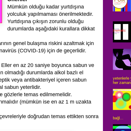
Mümkün olduğu kadar yurtdışına
yolculuk yapılmaması önerilmektedir.
Yurtdışına çıkışın zorunlu olduğu
durumlarda aşağıdaki kurallara dikkat
ının genel bulaşma riskini azaltmak için
onavirüs (COVID-19) için de geçerlidir.
ir. Eller en az 20 saniye boyunca sabun ve
n olmadığı durumlarda alkol bazlı el
yetenlerle
iseptik veya antibakteriyel içeren sabun
her zaman 
 sabun yeterlidir.
e gözlerle temas edilmemelidir.
ınmalıdır (mümkün ise en az 1 m uzakta
 çevreleriyle doğrudan temas ettikten sonra
bağl...