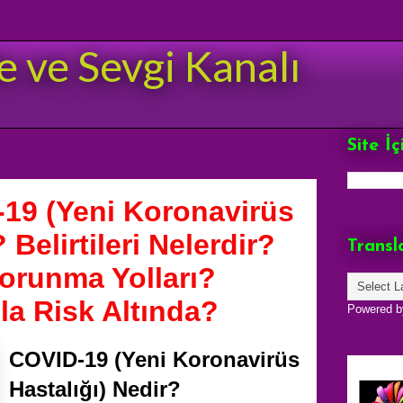
e ve Sevgi Kanalı
Site İ
D-19 (Yeni Koronavirüs
 Belirtileri Nelerdir?
Transl
Korunma Yolları?
la Risk Altında?
Powered 
COVID-19 (Yeni Koronavirüs
Hastalığı) Nedir?