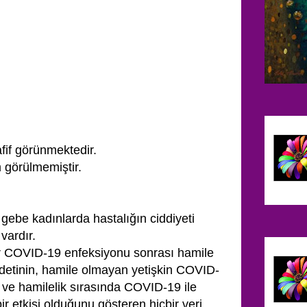
afif görünmektedir.
 görülmemiştir.
ebe kadınlarda hastalığın ciddiyeti
 vardır.
ar COVID-19 enfeksiyonu sonrası hamile
ddetinin, hamile olmayan yetişkin COVID-
ve hamilelik sırasında COVID-19 ile
r etkisi olduğunu gösteren hiçbir veri