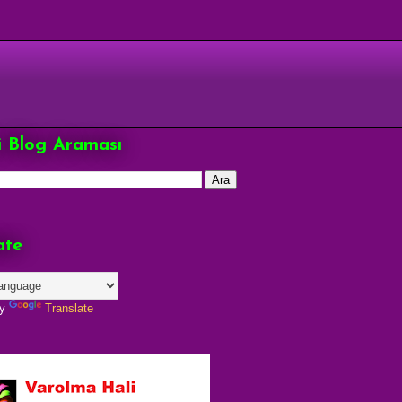
çi Blog Araması
ate
by
Translate