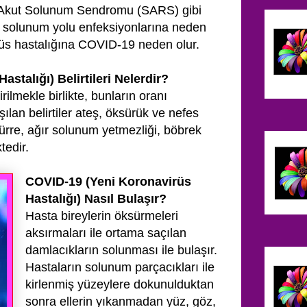
 Akut Solunum Sendromu (SARS) gibi
ar solunum yolu enfeksiyonlarına neden
rüs hastalığına COVID-19 neden olur.
stalığı) Belirtileri Nelerdir?
dirilmekle birlikte, bunların oranı
ılan belirtiler ateş, öksürük ve nefes
atürre, ağır solunum yetmezliği, böbrek
tedir.
COVID-19 (Yeni Koronavirüs
Hastalığı) Nasıl Bulaşır?
Hasta bireylerin öksürmeleri
aksırmaları ile ortama saçılan
damlacıkların solunması ile bulaşır.
Hastaların solunum parçacıkları ile
kirlenmiş yüzeylere dokunulduktan
sonra ellerin yıkanmadan yüz, göz,