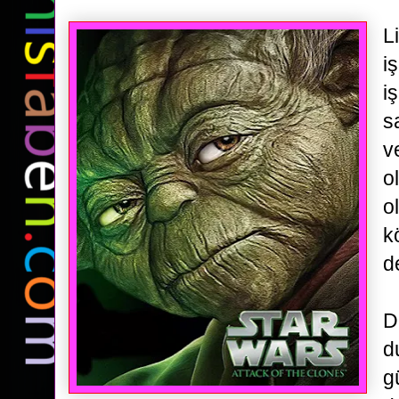
L
i
i
s
v
o
o
k
d
D
d
g