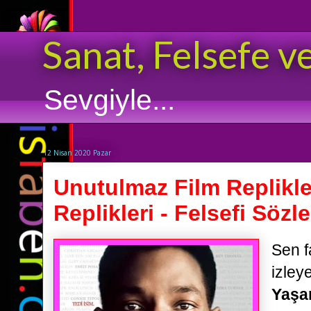
Sanat, Felsefe v
Sevgiyle...
12 Nisan 2020 Pazar
Unutulmaz Film Replikle
Replikleri - Felsefi Sözle
Sen f
izleye
Yaşa