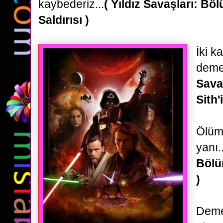
kaybederiz...
( Yıldız Savaşları: Bö
Saldırısı )
İki ka
deme
Sava
Sith'
Ölüm
yanı.
Bölüm
)
Deme