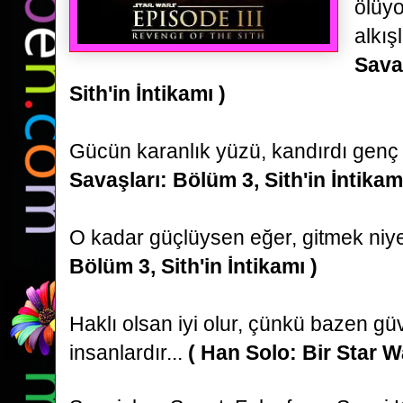
ölüyo
alkışl
Sava
Sith'in İntikamı )
Gücün karanlık yüzü, kandırdı genç 
Savaşları: Bölüm 3, Sith'in İntikamı
O kadar güçlüysen eğer, gitmek ni
Bölüm 3, Sith'in İntikamı )
Haklı olsan iyi olur, çünkü bazen gü
insanlardır...
( Han Solo: Bir Star W