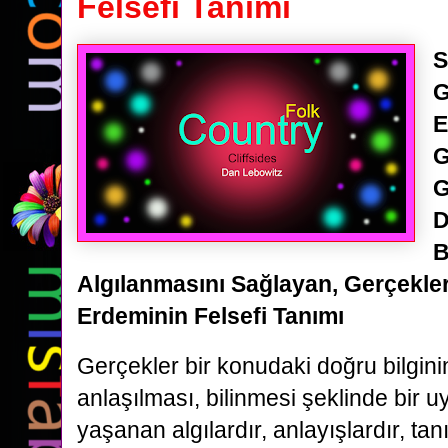
Felsefi Tanımı
S
G
E
G
G
D
B
Algılanmasını Sağlayan, Gerçekle
Erdeminin Felsefi Tanımı
Gerçekler bir konudaki doğru bilgini
anlaşılması, bilinmesi şeklinde bir
yaşanan algılardır, anlayışlardır, ta