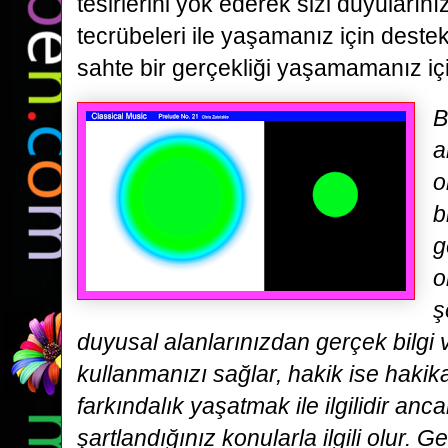
tesirlerini yok ederek sizi duyularını
tecrübeleri ile yaşamanız için destek
sahte bir gerçekliği yaşamamanız içi
B
a
o
b
g
o
ş
duyusal alanlarınızdan gerçek bilgi v
kullanmanızı sağlar, hakik ise hakikat i
farkındalık yaşatmak ile ilgilidir anc
şartlandığınız konularla ilgili olur. G