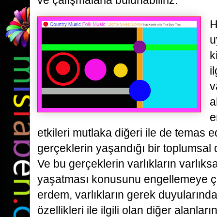
ve çalışmalarla bulunabiliriz.
H
u
k
i
v
a
e
etkileri mutlaka diğeri ile de temas 
gerçeklerin yaşandığı bir toplumsal d
Ve bu gerçeklerin varlıkların varlıks
yaşatması konusunu engellemeye çal
erdem, varlıkların gerek duyularında
özellikleri ile ilgili olan diğer alanla