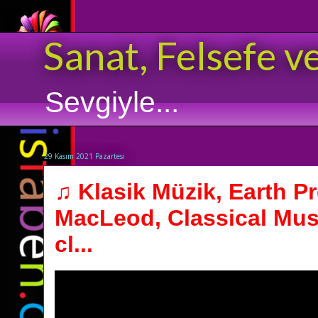
Sanat, Felsefe v
Sevgiyle...
29 Kasım 2021 Pazartesi
♫ Klasik Müzik, Earth P
MacLeod, Classical Mus
cl...