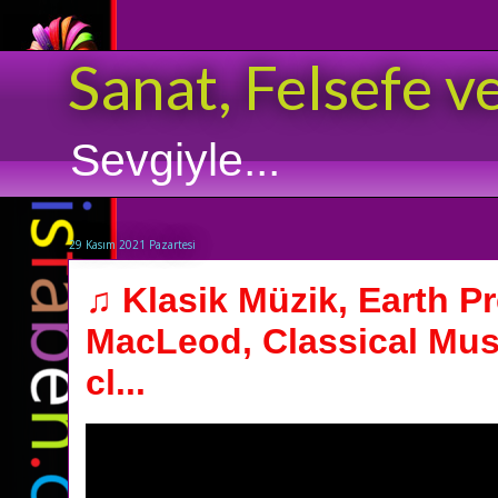
Sanat, Felsefe v
Sevgiyle...
29 Kasım 2021 Pazartesi
♫ Klasik Müzik, Earth P
MacLeod, Classical Mus
cl...