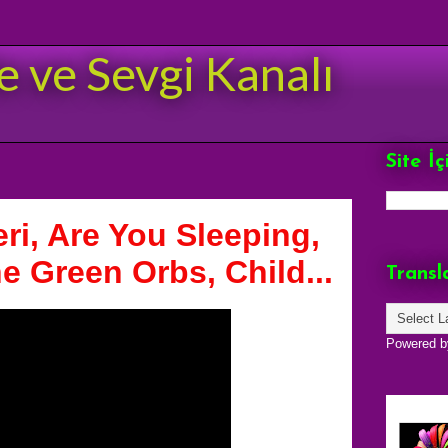
e ve Sevgi Kanalı
Site İ
ri, Are You Sleeping,
e Green Orbs, Child...
Transl
Powered 