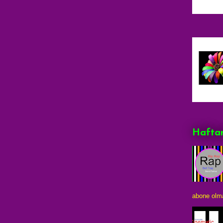
Haftan
abone olma