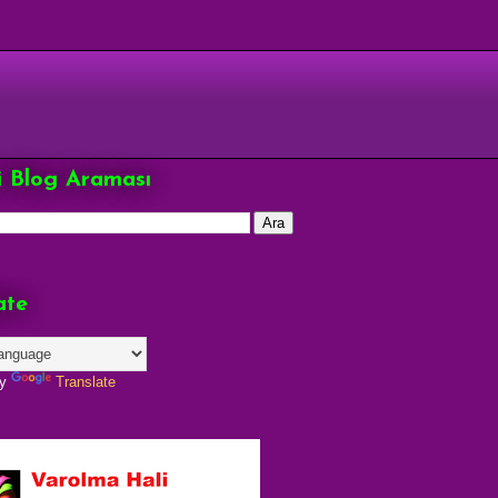
çi Blog Araması
ate
by
Translate