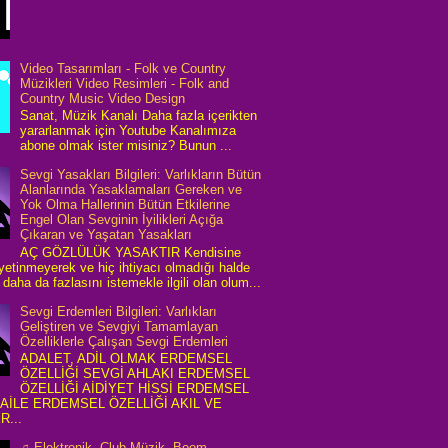
Video Tasarımları - Folk ve Country
Müzikleri Video Resimleri - Folk and
Country Music Video Design
Sanat, Müzik Kanalı Daha fazla içerikten
yararlanmak için Youtube Kanalımıza
abone olmak ister misiniz? Bunun ...
Sevgi Yasakları Bilgileri: Varlıkların Bütün
Alanlarında Yasaklamaları Gereken ve
Yok Olma Hallerinin Bütün Etkilerine
Engel Olan Sevginin İyilikleri Açığa
Çıkaran ve Yaşatan Yasakları
AÇ GÖZLÜLÜK YASAKTIR Kendisine
 yetinmeyerek ve hiç ihtiyacı olmadığı halde
daha da fazlasını istemekle ilgili olan olum...
Sevgi Erdemleri Bilgileri: Varlıkları
Geliştiren ve Sevgiyi Tamamlayan
Özelliklerle Çalışan Sevgi Erdemleri
ADALET, ADİL OLMAK ERDEMSEL
ÖZELLİĞİ SEVGİ AHLAKI ERDEMSEL
ÖZELLİĞİ AİDİYET HİSSİ ERDEMSEL
 AİLE ERDEMSEL ÖZELLİĞİ AKIL VE
R...
♫ Elektronik, Club Müzik, Boom,