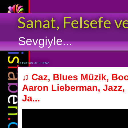
Sanat, Felsefe v
Sevgiyle...
23 Haziran 2019 Pazar
♫ Caz, Blues Müzik, B
Aaron Lieberman, Jazz,
Ja...