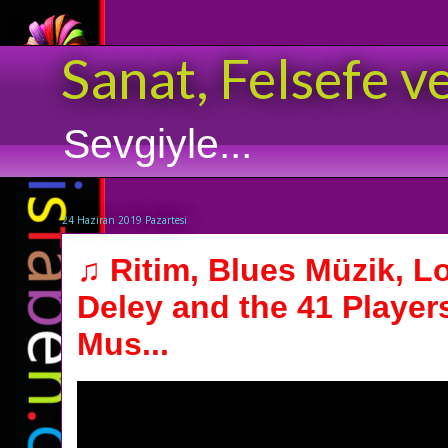
Sanat, Felsefe v
Sevgiyle...
24 Haziran 2019 Pazartesi
♫ Ritim, Blues Müzik, L
Deley and the 41 Player
Mus...