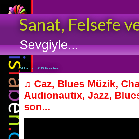
Sanat, Felsefe v
Sevgiyle...
24 Haziran 2019 Pazartesi
♫ Caz, Blues Müzik, Chas
Audionautix, Jazz, Blue
son...