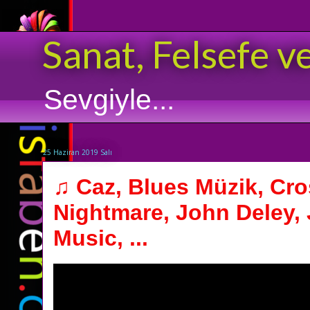
Sanat, Felsefe v
Sevgiyle...
25 Haziran 2019 Salı
♫ Caz, Blues Müzik, Cro
Nightmare, John Deley, 
Music, ...