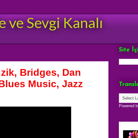
e ve Sevgi Kanalı
Site İ
zik, Bridges, Dan
 Blues Music, Jazz
Transl
Powered 