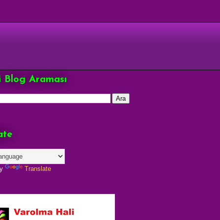
çi Blog Araması
ate
by
Translate