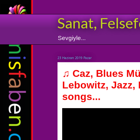
Sanat, Felsef
Sevgiyle...
23 Haziran 2019 Pazar
♫ Caz, Blues Mü
Lebowitz, Jazz,
songs...