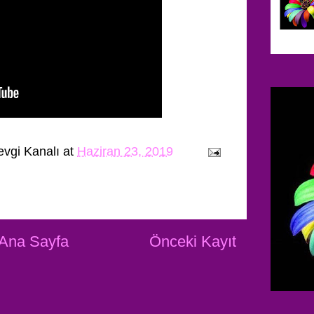
evgi Kanalı
at
Haziran 23, 2019
Ana Sayfa
Önceki Kayıt