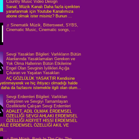
Country Music Video Design
Sanat, Müzik Kanalı Daha fazla içerikten
yararlanmak için Youtube Kanalımıza
abone olmak ister misiniz? Bunun ...
♫ Sinematik Müzik, Bittersweet, SYBS,
Cinematic Music, Cinematic songs, ...
Sevgi Yasakları Bilgileri: Varlıkların Bütün
Alanlarında Yasaklamaları Gereken ve
Yok Olma Hallerinin Bütün Etkilerine
Engel Olan Sevginin İyilikleri Açığa
Çıkaran ve Yaşatan Yasakları
AÇ GÖZLÜLÜK YASAKTIR Kendisine
 yetinmeyerek ve hiç ihtiyacı olmadığı halde
daha da fazlasını istemekle ilgili olan olum...
Sevgi Erdemleri Bilgileri: Varlıkları
Geliştiren ve Sevgiyi Tamamlayan
Özelliklerle Çalışan Sevgi Erdemleri
ADALET, ADİL OLMAK ERDEMSEL
ÖZELLİĞİ SEVGİ AHLAKI ERDEMSEL
ÖZELLİĞİ AİDİYET HİSSİ ERDEMSEL
 AİLE ERDEMSEL ÖZELLİĞİ AKIL VE
R...
♫ Pop Müzik, Back In The City, The