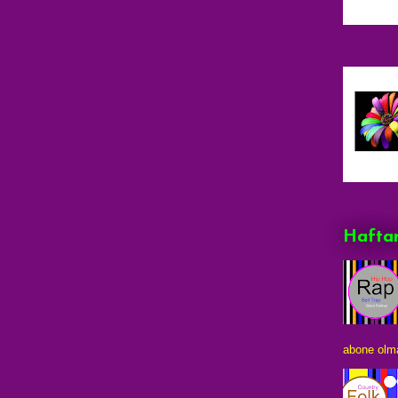
Haftan
abone olma