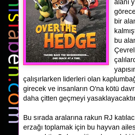
alanı y
görece
bir al
kalmış
bu alan
Çevrel
çalılar
yapısı
çalışırlarken liderleri olan kaplumb
girecek ve insanların O'na kötü dav
daha çitten geçmeyi yasaklayacaktı
Bu sırada aralarına rakun RJ katıla
erzağı toplamak için bu hayvan aile