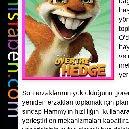
dağ
baş
yön
top
O'd
hay
ve 
me
yer
Son erzaklarının yok olduğunu göre
yeniden
erzakları toplamak için pla
sincap Hammy'in hızlılığını kullana
yerleştirilen mekanizmaları kapattıra