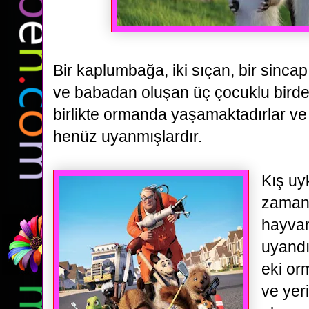
Bir kaplumbağa, iki sıçan, bir sinca
ve babadan oluşan üç çocuklu birde k
birlikte
ormanda yaşamaktadırlar ve
henüz uyanmışlardır.
Kış uyk
zaman 
hayvan
uyandı
eki or
ve yer