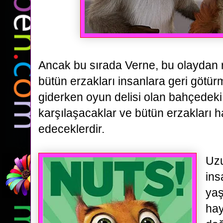
Ancak bu sırada
Verne, bu olaydan 
bütün erzakları insanlara geri götü
giderken oyun delisi olan bahçedek
karşılaşacaklar ve
bütün erzakları 
edeceklerdir.
Uz
ins
ya
hay