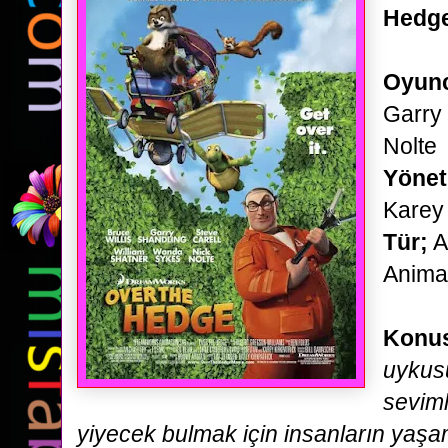
Hedg
Oyunc
Garry 
Nolte
Yöne
Karey 
Tür;
A
Anima
Konu
uykus
seviml
yiyecek bulmak için insanların yaşa