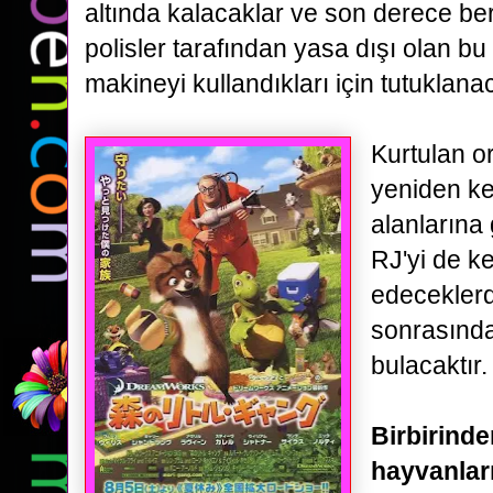
altında kalacaklar ve son derece ber
polisler tarafından yasa dışı olan bu
makineyi
kullandıkları için tutuklana
Kurtulan o
yeniden k
alanlarına
RJ'yi de ke
edeceklerd
sonrasında
bulacaktır.
Birbirinde
hayvanlar