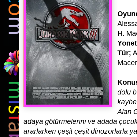
Oyunc
Alessa
H. Ma
Yöne
Tür;
A
Macer
Konu
dolu b
kaybed
Alan G
adaya götürmelerini ve adada çocuk
ararlarken
çeşit çeşit dinozorlarla 