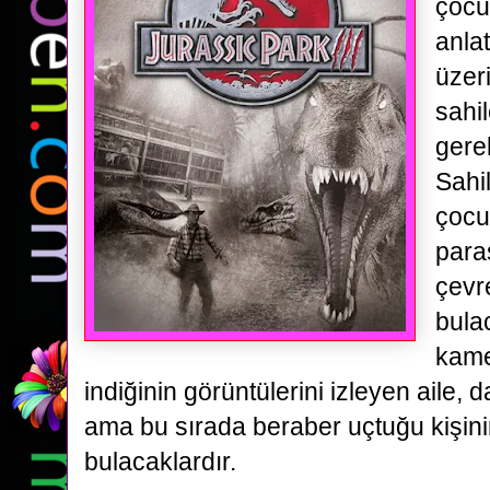
çocuk
anla
üzer
sahi
gerek
Sahi
çocu
para
çevr
bula
kam
indiğinin görüntülerini izleyen aile
ama bu sırada beraber uçtuğu kişini
bulacaklardır.