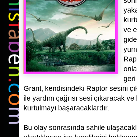
son
yak
kurt
ve e
gide
yumu
Rapt
onla
geri
Grant, kendisindeki Raptor sesini ç
ile yardım çağrısı sesi çıkaracak
ve 
kurtulmayı başaracaklardır.
Bu olay sonrasında sahile ulaşacakla