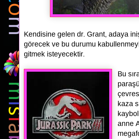
Kendisine gelen dr. Grant, adaya iniş
görecek ve bu durumu kabullenmeyi
gitmek isteyecektir.
Bu sır
paraşü
çevres
kaza s
kaybol
anne
megafo