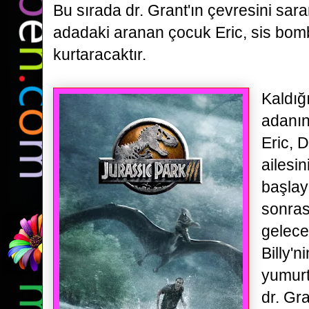
Bu sırada dr. Grant'ın çevresini sar
adadaki aranan çocuk Eric, sis bomb
kurtaracaktır.
Kaldığ
adanın
Eric, D
ailesi
başlay
sonras
gelece
Billy'n
yumurt
dr. Gra