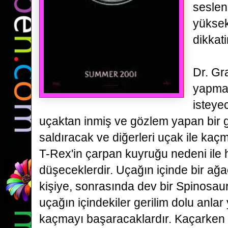
seslen
yüksek
dikkati
Dr. Gr
yapma
isteye
uçaktan inmiş ve gözlem yapan bir 
saldıracak ve diğerleri uçak ile
kaçm
T-Rex'in çarpan kuyruğu nedeni ile 
düşeceklerdir. Uçağın içinde bir ağa
kişiye, sonrasında dev bir Spinosau
uçağın içindekiler gerilim dolu anla
kaçmayı başaracaklardır.
Kaçarken 