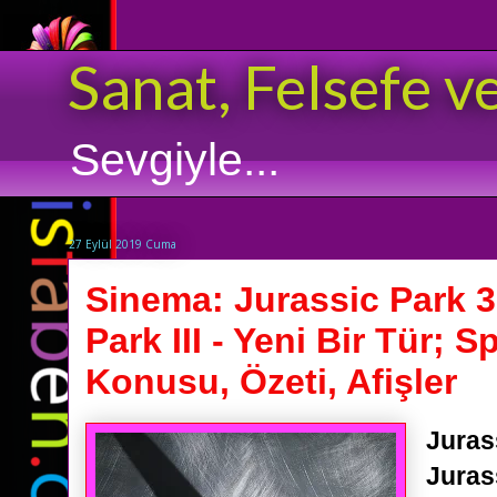
Sanat, Felsefe v
Sevgiyle...
27 Eylül 2019 Cuma
Sinema: Jurassic Park 3
Park III - Yeni Bir Tür; S
Konusu, Özeti, Afişler
Juras
Jurass