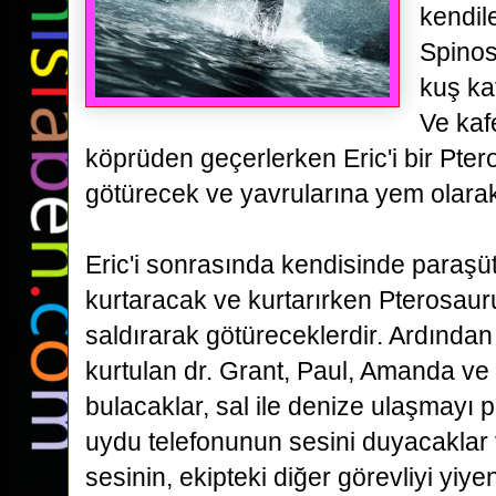
kendil
Spinos
kuş ka
V
e kaf
köprüden geçerlerken Eric'i bir Pte
götürecek ve yavrularına yem olara
Eric'i sonrasında
kendisinde paraşüt 
kurtaracak ve kurtarırken Pterosaurus
saldırarak götüreceklerdir. Ardında
kurtulan
dr. Grant, Paul, Amanda ve E
bulacaklar, sal ile denize ulaşmayı 
uydu telefonunun sesini duyacaklar 
sesinin,
ekipteki diğer görevliyi yiy