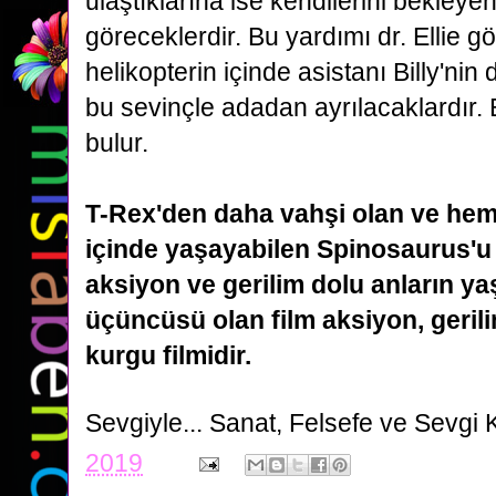
ulaştıklarına ise kendilerini bekley
göreceklerdir.
Bu yardımı dr. Ellie g
helikopterin içinde asistanı Billy'nin
bu sevinçle adadan ayrılacaklardır. B
bulur.
T-Rex'den daha vahşi olan ve he
içinde yaşayabilen Spinosaurus'u 
aksiyon ve gerilim dolu anların ya
üçüncüsü olan film aksiyon, geril
kurgu filmidir.
Sevgiyle...
Sanat, Felsefe ve Sevgi 
2019