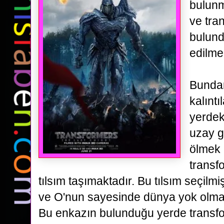
bulunm
ve tra
bulund
edilme
Bundan
kalınt
yerdek
uzay g
ölmek 
transfo
tılsım taşımaktadır. Bu tılsım seçilmiş
ve O'nun sayesinde dünya yok olm
Bu enkazın bulunduğu yerde transf