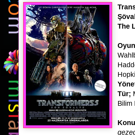
Tran
Şöval
The L
Oyun
Wahlb
Hadd
Hopk
Yöne
Tür;
M
Bilim
Konu
gezeg