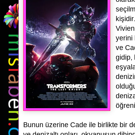
seçilm
kişidi
Vivien
yerini
ve Cad
gidip,
eşyal
denizi
olduğ
denizal
öğreni
Bunun üzerine Cade ile birlikte
bir d
ve denizaltı onları, okyanusun dibin