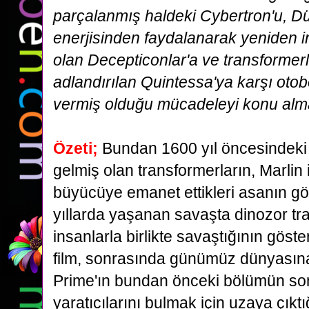
parçalanmış haldeki Cybertron'u, D
enerjisinden faydalanarak yeniden
i
olan Decepticonlar'a ve transformerla
adlandırılan Quintessa'ya karşı otob
vermiş olduğu mücadeleyi konu alma
Özeti;
Bundan 1600 yıl öncesindek
gelmiş olan transformerların, Marlin 
büyücüye emanet ettikleri
asanın gö
yıllarda yaşanan savaşta dinozor tr
insanlarla birlikte savaştığının göste
film, sonrasında günümüz dünyasın
Prime'ın bundan önceki bölümün so
yaratıcılarını bulmak
için uzaya çıkt