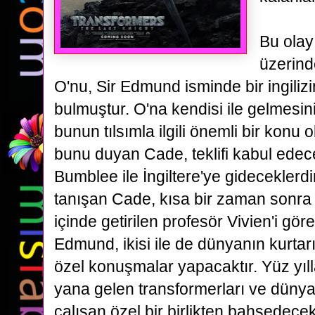
Bu olay
üzerind
O'nu, Sir Edmund isminde bir ingiliz
bulmuştur. O'na kendisi ile
gelmesin
bunun tılsımla ilgili önemli bir konu 
bunu duyan Cade, teklifi kabul ede
Bumblee ile
İngiltere'ye gideceklerdi
tanışan Cade, kısa bir zaman sonra 
içinde getirilen profesör Vivien'i
göre
Edmund, ikisi ile de dünyanın kurtarıl
özel konuşmalar yapacaktır. Yüz yıl
yana gelen
transformerları ve dünya
çalışan özel bir birlikten bahsedece