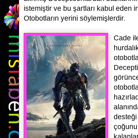
istemiştir ve bu şartları kabul eden 
Otobotların yerini söylemişlerdir.
Cade ile
hurdalı
otobotl
Decepti
görünc
otobotla
hazırlad
alanınd
desteği 
çoğunu 
kalanla