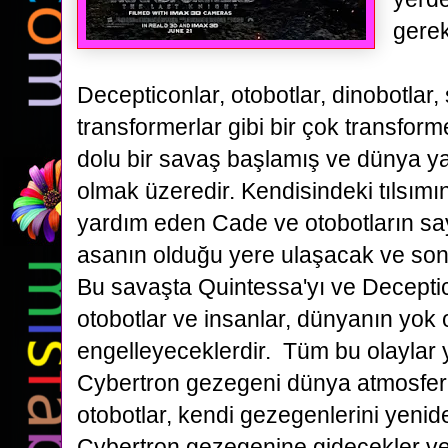
gere
Decepticonlar, otobotlar,
dinobotlar,
transformerlar gibi bir çok transfor
dolu bir savaş başlamış ve dünya y
olmak üzeredir.
Kendisindeki tılsımın
yardım eden Cade ve otobotların sa
asanın olduğu yere ulaşacak ve so
Bu savaşta Quintessa'yı ve Decepti
otobotlar ve insanlar, dünyanın yok 
engelleyeceklerdir.
Tüm bu olaylar 
Cybertron gezegeni dünya atmosferin
otobotlar, kendi gezegenlerini yenid
Cybertron
gezegenine gidecekler ve 