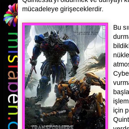
mücadeleye girişeceklerdir.
Bu sı
durm
bildi
nükle
atmos
Cybe
vurm
başla
işlem
için p
Quint
yerde