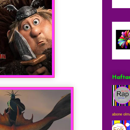
Haftan
abone olma