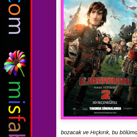
bozacak ve Hıçkırık, bu bölüm