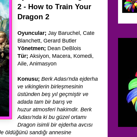
2 - How to Train Your
Dragon 2
Oyuncular;
Jay Baruchel, Cate
Blanchett, Gerard Butler
Yönetmen;
Dean DeBlois
Tür;
Aksiyon, Macera, Komedi,
Aile, Animasyon
Konusu;
Berk Adası'nda ejderha
ve vikinglerin birleşmesinin
üstünden beş yıl geçmiştir ve
adada tam bir barış ve
huzur
atmosferi hakimdir. Berk
Adası'nda ki bu güzel ortamı
Dragon isimli bir ejderha avcısı
de
öldüğünü sandığı annesine