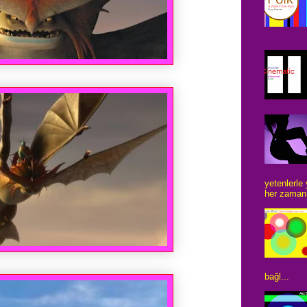
yetenlerle
her zaman 
bağl...