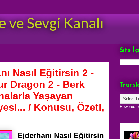
e ve Sevgi Kanalı
Site İ
ı Nasıl Eğitirsin 2 -
ur Dragon 2 - Berk
Transl
halarla Yaşayan
esi... / Konusu, Özeti,
Powered 
Ejderhanı Nasıl Eğitirsin