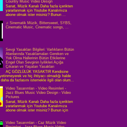
Country Music Video Design
Sanat, Müzik Kanalı Daha fazla içerikten
yararlanmak için Youtube Kanalımıza
abone olmak ister misiniz? Bunun ...
♫ Sinematik Müzik, Bittersweet, SYBS,
Cinematic Music, Cinematic songs, ...
Sevgi Yasakları Bilgileri: Varlıkların Bütün
Alanlarında Yasaklamaları Gereken ve
Yok Olma Hallerinin Bütün Etkilerine
Engel Olan Sevginin İyilikleri Açığa
Çıkaran ve Yaşatan Yasakları
AÇ GÖZLÜLÜK YASAKTIR Kendisine
 yetinmeyerek ve hiç ihtiyacı olmadığı halde
daha da fazlasını istemekle ilgili olan olum...
Video Tasarımları - Video Resimleri -
Jazz Blues Music Video Design - Video
Pictures
Sanat, Müzik Kanalı Daha fazla içerikten
yararlanmak için Youtube Kanalımıza
abone olmak ister misiniz? Bunun için
Video Tasarımları - Caz Müzik Video
Resimleri - Jazz Blues Music Video