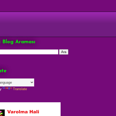
çi Blog Araması
ate
by
Translate