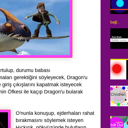
bağl...
rtulup, durumu babası
aları gerektiğini söyleyecek, Dragon'u
giriş çıkışlarını kapatmak isteyecek
nin Öfkesi ile kaçıp Dragon'u bularak
O'nunla konuşup, ejderhaları rahat
bırakmasını
söylemek isteyen
Hıçkırık, gökyüzünde bulutların