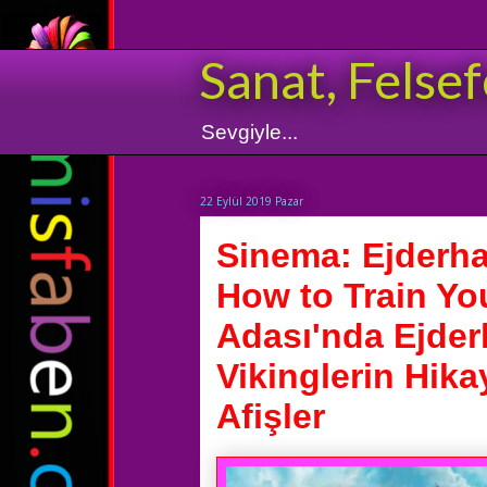
Sanat, Felsef
Sevgiyle...
22 Eylül 2019 Pazar
Sinema: Ejderhan
How to Train Yo
Adası'nda Ejder
Vikinglerin Hikay
Afişler