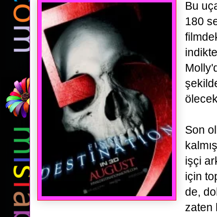
Bu uç
180 sef
filmde
indikt
Molly'
şekil
ölecek
Son ol
kalmış
işçi a
için to
de,
do
zaten 