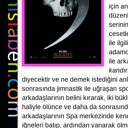
için a
düzenl
serinin
cesetl
ile ilgi
adamd
ile ar
kandır
diyecektir ve ne demek istediğini
an
sonrasında jimnastik ile uğraşan sp
arkadaşlarının belini kırarak, iki bü
haliyle
ölünce ve daha da sonrasında
arkadaşlarının Spa merkezinde ken
iğneleri batıp, ardından yanarak öl