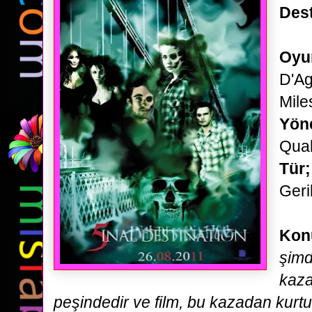
Dest
Oyu
D'Ag
Mile
Yön
Qua
Tür
Geri
Kon
şimd
kaza
peşindedir ve film, bu kazadan
kurtu