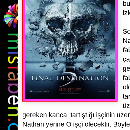
bu
iz
So
Na
fa
ça
ge
fa
ol
ta
üz
gereken kanca, tartıştığı işçinin üz
Nathan yerine O işçi ölecektir. Böyle