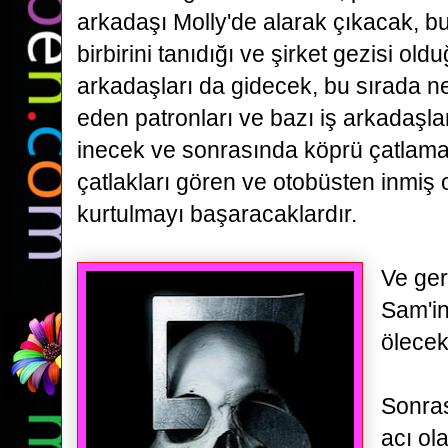
arkadaşı Molly'de alarak
çıkacak, b
birbirini tanıdığı ve şirket gezisi ol
arkadaşları da gidecek, bu sırada n
eden patronları ve bazı iş arkadaşla
inecek ve sonrasında köprü çatlam
çatlakları gören
ve otobüsten inmiş o
kurtulmayı başaracaklardır.
Ve ger
Sam'in
ölecekt
Sonra
acı ol