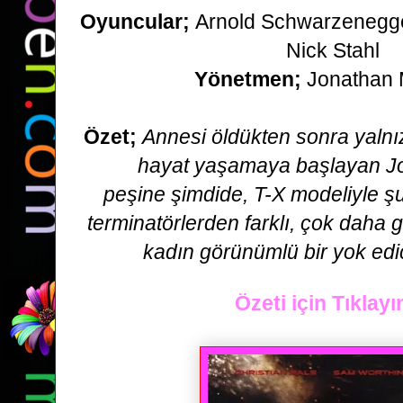
Oyuncular;
Arnold Schwarzenegger
Nick Stahl
Yönetmen;
Jonathan
Özet;
Annesi öldükten sonra yalnız
hayat yaşamaya başlayan J
peşine
şimdide, T-X modeliyle ş
terminatörlerden farklı, çok daha gü
kadın görünümlü
bir yok ed
Özeti için Tıklayı