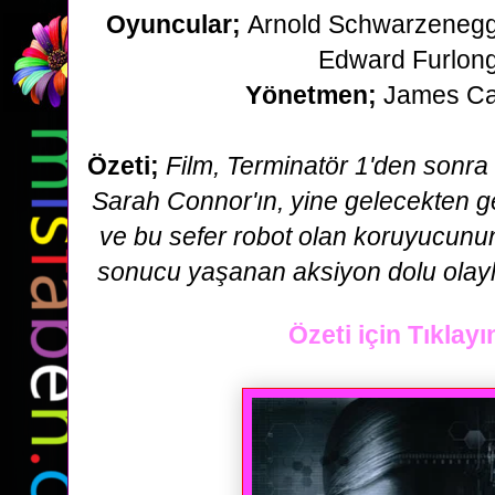
Oyuncular;
Arnold Schwarzenegge
Edward Furlon
Yönetmen;
James C
Özeti;
Film, Terminatör 1'den sonra
Sarah Connor'ın,
yine gelecekten g
ve bu sefer robot olan koruyucunu
sonucu yaşanan aksiyon dolu olayl
Özeti için Tıklayı