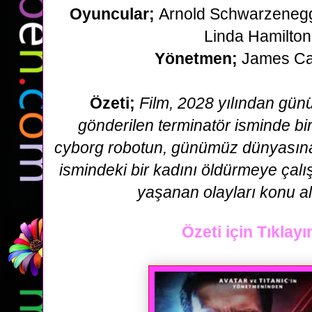
Oyuncular;
Arnold Schwarzenegge
Linda Hamilton
Yönetmen;
James C
Özeti
;
Film, 2028 yılından gü
gönderilen terminatör isminde bi
cyborg robotun, günümüz dünyasın
ismindeki bir kadını
öldürmeye çalı
yaşanan olayları konu a
Özeti için Tıklayı