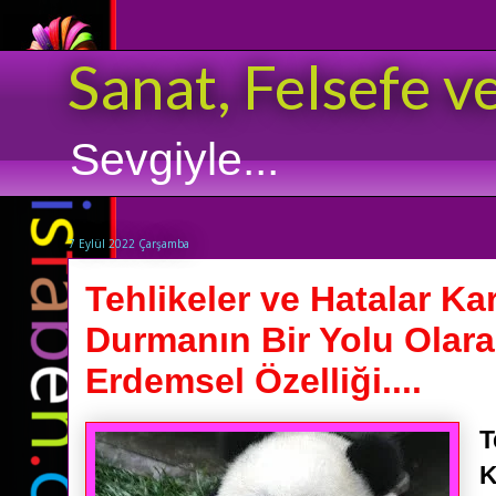
Sanat, Felsefe v
Sevgiyle...
7 Eylül 2022 Çarşamba
Tehlikeler ve Hatalar Ka
Durmanın Bir Yolu Olara
Erdemsel Özelliği....
T
K