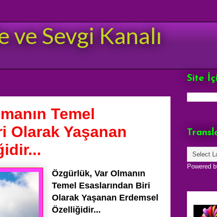
e ve Sevgi Kanalı
Site İ
lmanın Temel
ri Olarak Yaşanan
Transl
dir...
Powered 
Özgürlük, Var Olmanın
Temel Esaslarından Biri
Olarak Yaşanan Erdemsel
Özelliğidir...