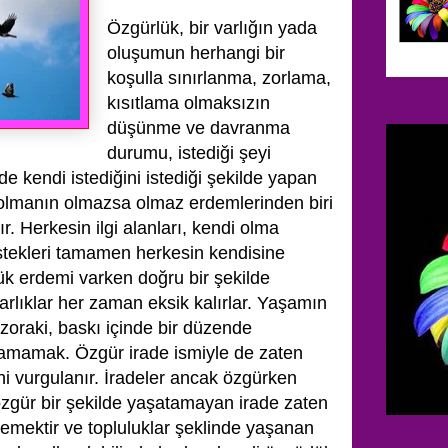
Özgürlük, bir varlığın yada
oluşumun herhangi bir
koşulla sınırlanma, zorlama,
kısıtlama olmaksızın
düşünme ve davranma
durumu, istediği şeyi
e kendi istediğini istediği şekilde yapan
r olmanın olmazsa olmaz erdemlerinden biri
. Herkesin ilgi alanları, kendi olma
e istekleri tamamen herkesin kendisine
ük erdemi varken doğru bir şekilde
rlıklar her zaman eksik kalırlar. Yaşamın
 zoraki, baskı içinde bir düzende
lamamak. Özgür irade ismiyle de zaten
ni vurgulanır. İradeler ancak özgürken
i özgür bir şekilde yaşatamayan irade zaten
demektir ve topluluklar şeklinde yaşanan