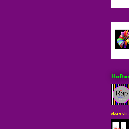
Haftan
abone olma