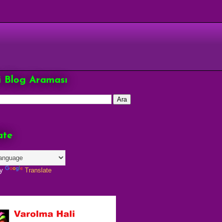
çi Blog Araması
ate
by
Translate