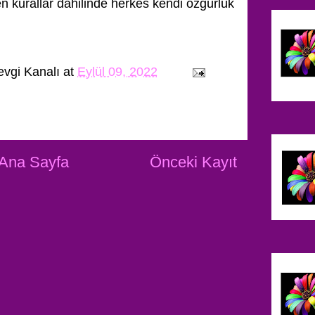
en kurallar dahilinde herkes kendi özgürlük
evgi Kanalı
at
Eylül 09, 2022
Ana Sayfa
Önceki Kayıt