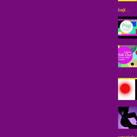
bağl...