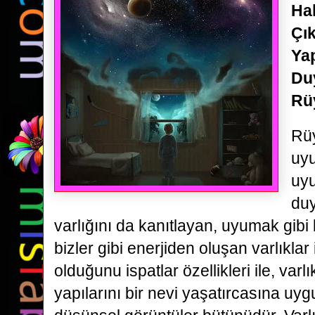
Hak
Çık
Yap
Duy
Rü
Rüy
uy
uy
duy
varlığını da kanıtlayan, uyumak gibi 
bizler gibi enerjiden oluşan varlıklar
olduğunu ispatlar özellikleri ile, varl
yapılarını bir nevi yaşatırcasına uy