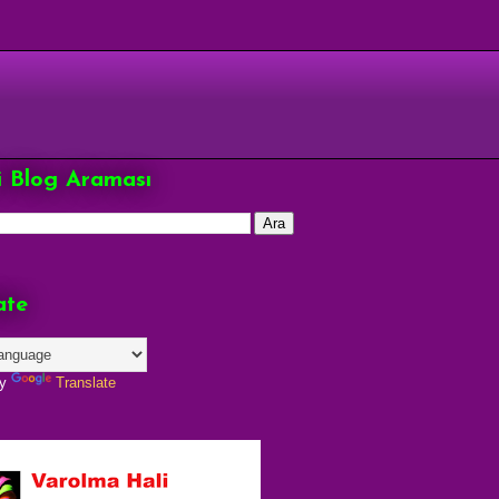
çi Blog Araması
ate
by
Translate