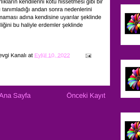
ıkların kendilerini kötü hissetmesi gibi bir
tanımladığı andan sonra nedenlerini
lmaması adına kendisine uyarılar şeklinde
liğini bu haliyle erdemler şeklinde
evgi Kanalı
at
Eylül 10, 2022
Ana Sayfa
Önceki Kayıt