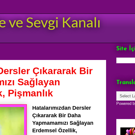
e ve Sevgi Kanalı
Site İ
ersler Çıkararak Bir
ızı Sağlayan
Transl
k, Pişmanlık
Powered 
Hatalarımızdan Dersler
Çıkararak Bir Daha
Yapmamamızı Sağlayan
Erdemsel Özellik,