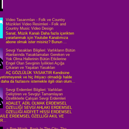
Video Tasarımları - Folk ve Country
Müzikleri Video Resimleri - Folk and
Country Music Video Design
Sanat, Müzik Kanalı Daha fazla içerikten
yararlanmak için Youtube Kanalımıza
abone olmak ister misiniz? Bunun ...
Sevgi Yasakları Bilgileri: Varlıkların Bütün
Alanlarında Yasaklamaları Gereken ve
Yok Olma Hallerinin Bütün Etkilerine
Engel Olan Sevginin İyilikleri Açığa
Çıkaran ve Yaşatan Yasakları
AÇ GÖZLÜLÜK YASAKTIR Kendisine
 yetinmeyerek ve hiç ihtiyacı olmadığı halde
daha da fazlasını istemekle ilgili olan olum...
Sevgi Erdemleri Bilgileri: Varlıkları
Geliştiren ve Sevgiyi Tamamlayan
Özelliklerle Çalışan Sevgi Erdemleri
ADALET, ADİL OLMAK ERDEMSEL
ÖZELLİĞİ SEVGİ AHLAKI ERDEMSEL
ÖZELLİĞİ AİDİYET HİSSİ ERDEMSEL
 AİLE ERDEMSEL ÖZELLİĞİ AKIL VE
R...
♫ Pop Müzik, Back In The City, The