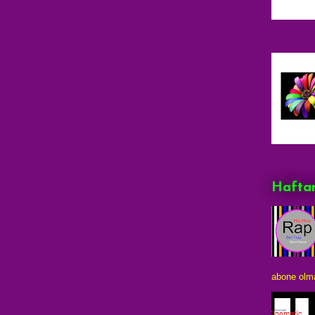
Haftan
abone olma