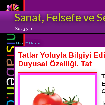
Sanat, Felsefe ve S
Sevgiyle...
19 Eylül 2022 Pazartesi
Tatlar Yoluyla Bilgiyi E
Duyusal Özelliği, Tat
T
E
Ö
T