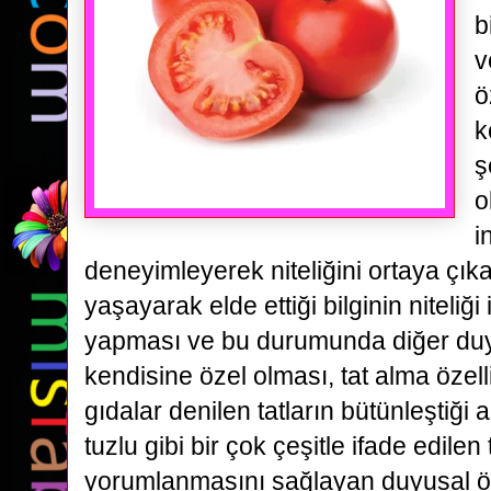
b
v
ö
k
ş
o
i
deneyimleyerek niteliğini ortaya çı
yaşayarak elde ettiği bilginin niteliği i
yapması ve bu durumunda diğer duyus
kendisine özel olması, tat alma özelliği
gıdalar denilen tatların bütünleştiği ar
tuzlu gibi bir çok çeşitle ifade edilen 
yorumlanmasını sağlayan duyusal öze