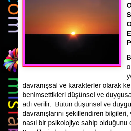
O
S
O
E
P
B
o
y
davranışsal ve karakterler olarak k
benimsettikleri düşünsel ve duygusal
adı verilir. Bütün düşünsel ve duygu
davranışlarını şekillendiren bilgileri
nasıl bir psikolojiye sahip olduğunu o