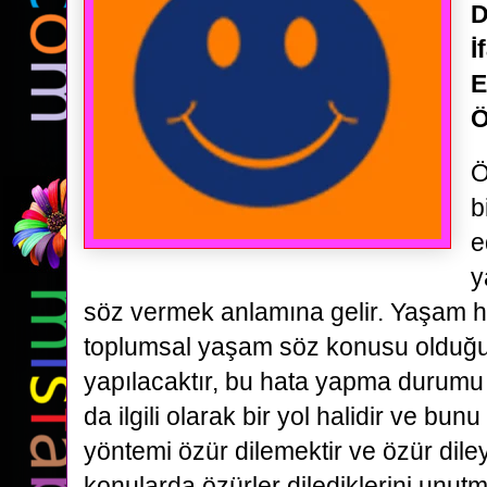
D
İ
E
Ö
Ö
b
e
y
söz vermek anlamına gelir. Yaşam ha
toplumsal yaşam söz konusu olduğu 
yapılacaktır, bu hata yapma durum
da ilgili olarak bir yol halidir ve bunu
yöntemi özür dilemektir ve özür dile
konularda özürler dilediklerini unu