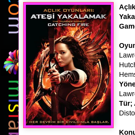
Açlık
Yaka
Game
Oyun
Lawr
Hutc
Hems
Yöne
Lawr
Tür;
Disto
Kon