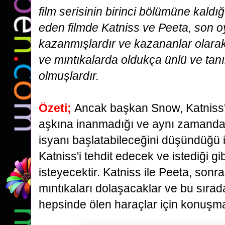
film serisinin birinci bölümüne kald
eden filmde
Katniss ve Peeta, son o
kazanmışlardır ve kazananlar olarak 
ve
mıntıkalarda oldukça ünlü ve tanı
olmuşlardır.
Özeti;
Ancak başkan Snow, Katniss
aşkına inanmadığı ve aynı zamanda 
isyanı başlatabileceğini
düşündüğü i
Katniss'i tehdit edecek ve istediği g
isteyecektir.
Katniss ile Peeta, sonr
mıntıkaları dolaşacaklar ve bu sıra
hepsinde
ölen haraçlar için konuşma