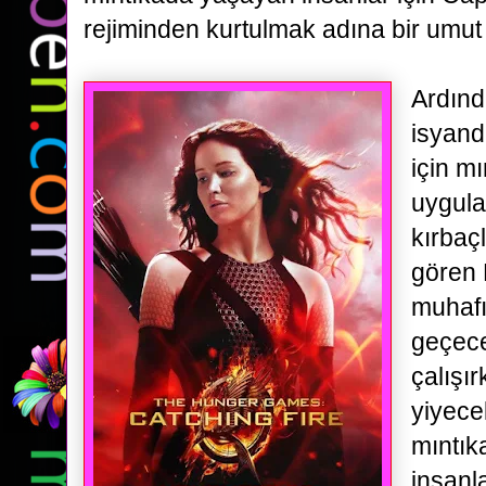
rejiminden kurtulmak adına bir umut 
Ardınd
isyand
için
mı
uygula
kırbaç
gören 
muhafı
geçec
çalışı
yiyece
mıntık
insanl