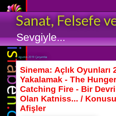
Sanat, Felsefe v
Sevgiyle...
7 Ağustos 2019 Çarşamba
Sinema: Açlık Oyunları 2
Yakalamak - The Hunge
Catching Fire - Bir Dev
Olan Katniss... / Konusu
Afişler