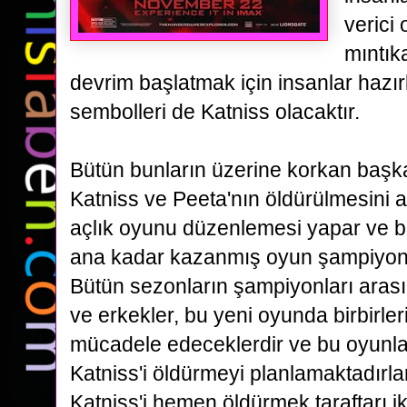
verici 
mıntık
devrim başlatmak için insanlar hazı
sembolleri de Katniss olacaktır.
Bütün bunların üzerine korkan başk
Katniss ve Peeta'nın öldürülmesini 
açlık oyunu düzenlemesi
yapar ve b
ana kadar kazanmış oyun şampiyonl
Bütün sezonların şampiyonları aras
ve erkekler, bu yeni oyunda birbirler
mücadele edeceklerdir ve bu oyunla
Katniss'i öldürmeyi planlamaktadırla
Katniss'i hemen öldürmek taraftarı 