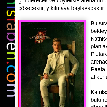
gönderecek ve böylelikle arenanın b
çökecektir, yıkılmaya başlayacaktır.
Bu sır
bekle
Katnis
planla
Plutarc
arena
Peeta,
alıkonu
Katnis
bulund