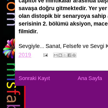
capitol ve mıntıkalar arasında
baş
savaşa doğru gitmektedir. Yer yer
olan distopik bir senaryoya sahip 
serisinin 2. bölümü aksiyon, mace
filmidir.
Sevgiyle...
Sanat, Felsefe ve Sevgi 
2019
Sonraki Kayıt
Ana Sayfa