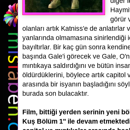
diğer 
Haymit
görür 
olanları
artık Katniss'e de anlatırlar
yanlarında olmamasına sinirlendiği iç
bayıltırlar. Bir kaç gün
sonra kendine
başında Gale'i görecek ve Gale, O'n
mıntıkaya saldırdığını ve bütün insan
öldürdüklerini,
böylece artık capitol 
arasında bir isyanın başladığını söy
burada son bulacaktır.
Film, bittiği yerden serinin yeni b
Kuş Bölüm 1'' ile devam etmektedir