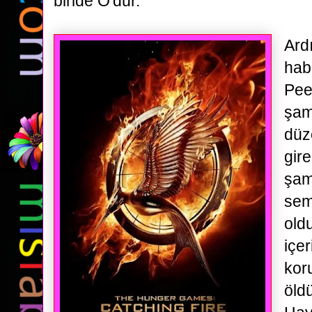
biride
O'dur.
Ard
hab
Pee
şam
düz
gir
şam
sem
oldu
içe
kor
öld