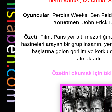
Derin Kabus, As Above 
Oyuncular;
Perdita Weeks, Ben Fel
Yönetmen;
John Erick 
Özeti;
Film, Paris yer altı mezarlığın
hazineleri arayan bir grup
insanın, yer
başlarına gelen gerilim ve korku 
almaktadır.
Özetini okumak için tıkl