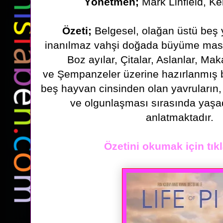
Yönetmen;
Mark Linfield, Ke
Özeti;
Belgesel, olağan üstü beş 
inanılmaz vahşi doğada
büyüme masal
Boz ayılar, Çitalar, Aslanlar, M
ve
Şempanzeler üzerine hazırlanmış b
beş hayvan
cinsinden olan yavruları
ve olgunlaşması sırasında yaşa
anlatmaktadır.
Özetini okumak için tıkl