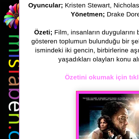
Oyuncular;
Kristen Stewart, Nichola
Yönetmen;
Drake Dor
Özeti;
Film, insanların duygularını b
gösteren toplumun bulunduğu bir
şe
ismindeki iki gencin, birbirlerine a
yaşadıkları
olayları konu a
Özetini okumak için tıkl