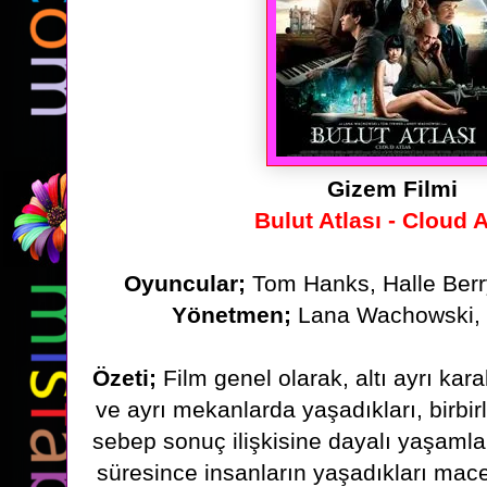
Gizem Filmi
Bulut Atlası - Cloud 
Oyuncular;
Tom Hanks, Halle Berr
Yönetmen;
Lana Wachowski,
Özeti;
Film genel olarak, altı ayrı kar
ve ayrı mekanlarda yaşadıkları, birbirler
sebep
sonuç ilişkisine dayalı yaşamla
süresince insanların yaşadıkları mace