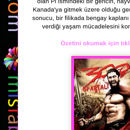
olan Pi ismindeki bir gencin,
hayv
Kanada'ya gitmek üzere olduğu gem
sonucu, bir filikada
bengay kaplanı 
verdiği yaşam mücadelesini kon
Özetini okumak için tıkl