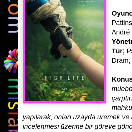
Oyunc
Pattin
André
Yönet
Tür;
Ps
Dram, 
Konus
müebb
çarptır
mahku
yapılarak,
onları uzayda üremek ve k
incelenmesi üzerine bir göreve gönde