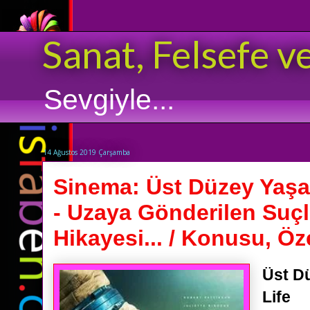
Sanat, Felsefe v
Sevgiyle...
14 Ağustos 2019 Çarşamba
Sinema: Üst Düzey Yaşa
- Uzaya Gönderilen Suçl
Hikayesi... / Konusu, Öze
Üst D
Life