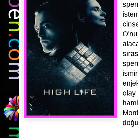
sper
iste
cins
O'nu
alaca
sıra
sper
ismi
enje
olay
hami
Mont
doğu