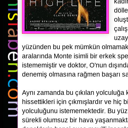
kadı
döll
oluş
çalı
uzay
yüzünden bu pek mümkün olmamakt
aralarında Monte isimli bir erkek sp
istememiştir ve doktor, O'nun dışın
denemiş olmasına rağmen başarı sa
Aynı zamanda bu çıkılan yolculuğa k
hissettikleri için çıkmışlardır ve hiç 
yolculuğunu
istememektedir. Bu yüz
sürekli olumsuz bir hava yaşanmakt