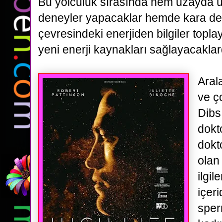
Bu yolculuk sırasında hem uzayda 
deneyler yapacaklar hemde kara del
çevresindeki
enerjiden bilgiler topl
yeni enerji kaynakları sağlayacaklard
Aral
ve ç
Dibs
dokt
dokt
olan
ilgi
içer
sper