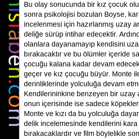
Bu olay sonucunda bir kız çocuk ol
sonra psikolojisi bozulan Boyse, kara
incelenmesi için hazırlanmış uzay a
deliğe sürüp
intihar edecektir. Ardı
olanlara dayanamayıp kendisini uza
bırakacaktır ve bu ölümler içeride
sa
çocuğu kalana kadar devam edecekt
geçer ve kız çocuğu büyür. Monte il
derinliklerinde
yolculuğa devam etme
Kendilerininkine benzeyen bir uzay a
onun içerisinde ise sadece köpekler
Monte ve kızı da bu yolculuğa daya
delik incelemesinde kendilerini kara 
bırakacaklardır ve film böylelikle son