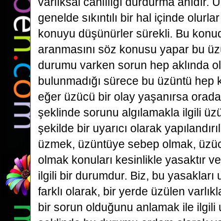
varlıksal canlılığı durdurma anıdır. Ü
genelde sıkıntılı bir hal içinde olurla
konuyu düşünürler sürekli. Bu konu
aranmasını söz konusu yapar bu ü
durumu varken sorun hep aklında ol
bulunmadığı sürece bu üzüntü hep ka
eğer üzücü bir olay yaşanırsa orada 
şeklinde sorunu algılamakla ilgili 
şekilde bir uyarıcı olarak yapılandır
üzmek, üzüntüye sebep olmak, üzücül
olmak konuları kesinlikle yasaktır v
ilgili bir durumdur. Biz, bu yasaklar
farklı olarak, bir yerde üzülen varlı
bir sorun olduğunu anlamak ile ilgili