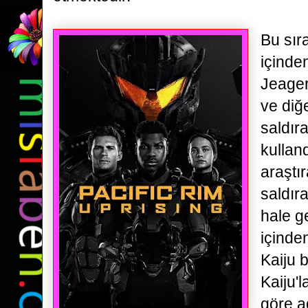
Bu sır
içinde
Jeager
ve diğ
saldır
kulland
araştı
saldıra
hale g
içinde
Kaiju 
Kaiju'l
göre a