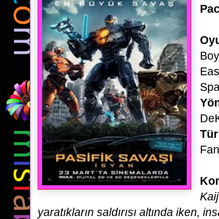
Pac
Oyu
Boy
Eas
Sp
Yö
DeK
Tür
Fan
Ko
Kaij
yaratıkların saldırısı altında iken, ins