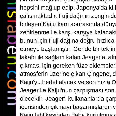
hepsini mağlup edip, Japonya'da ki 
çalışmaktadır. Fuji dağının zengin do
birleşen Kaiju kanı
sonrasında dünya
zehirlenme ile karşı karşıya kalacak
bunun için Fuji dağına doğru hızlıca
etmeye
başlamıştır. Geride bir tek 
lakabı ile sağlam kalan Jeager'a, at
çıkması için gereken füze eklemeler
atmosferin üzerine çıkan Çingene, 
Kaiju'yu hedef alacak ve son hızla 
Jeager ile Kaiju'nun
çarpışması son
ölecektir. Jeager'ı kullananlarda ç
içerisinden çıkmayı başarmışlardır 
Kaiju
tehlikesinden daha kurtulmuş 