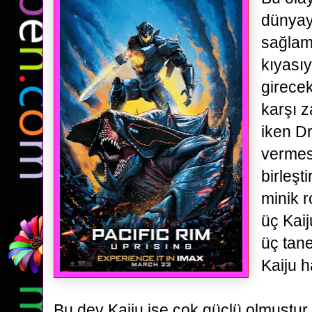
dünyaya
sağlam
kıyasıy
girecek
karşı
z
iken Dr
vermesi
birleşti
minik r
üç
Kaij
üç tane
Kaiju h
Bu dev Kaiju ise çok güçlü olmuştur 