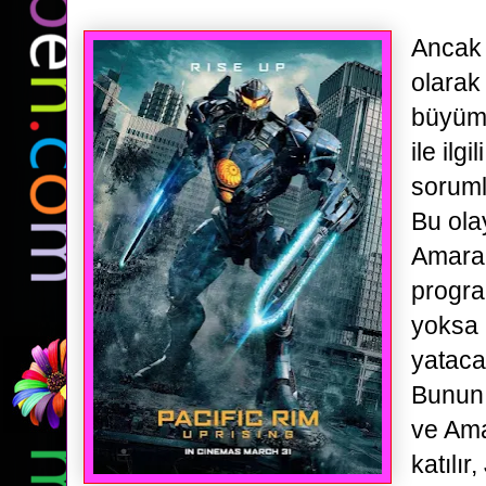
Ancak 
olarak
büyümü
ile
ilg
sorumlu
Bu ola
Amara'
progra
yoksa 
yataca
Bunun 
ve Am
katılı