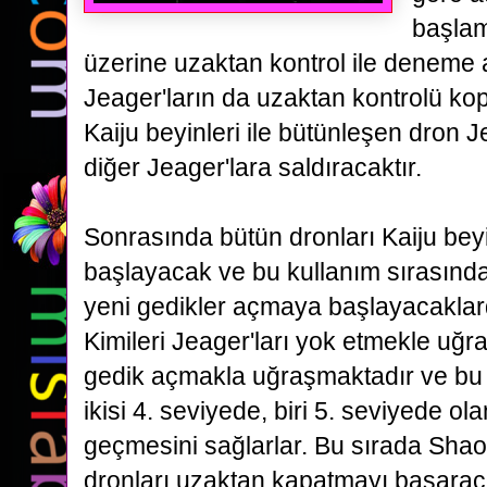
başlam
üzerine uzaktan kontrol ile deneme 
Jeager'ların da uzaktan
kontrolü kop
Kaiju beyinleri ile bütünleşen dron J
diğer Jeager'lara saldıracaktır.
Sonrasında
bütün dronları Kaiju bey
başlayacak ve bu kullanım sırasınd
yeni gedikler açmaya başlayacaklard
Kimileri
Jeager'ları yok etmekle uğra
gedik açmakla uğraşmaktadır ve bu 
ikisi 4. seviyede, biri 5. seviyede ol
geçmesini sağlarlar. Bu sırada Shao şi
dronları uzaktan kapatmayı başarac