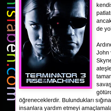
kendi
patlat
ancak
de yo
Ardın
John 
Skyne
ateşl
tamam
savaş
götü
öğreneceklerdir.
Bulundukları sığına
insanlara yardım etmeyi amaçlamalar