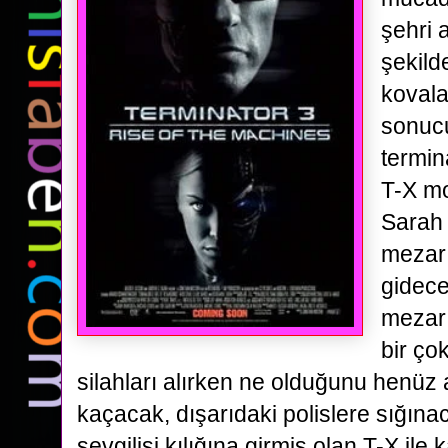
şehri a
şekild
kovala
sonuc
termin
T-X m
Sarah
mezarı
gidece
mezarı
bir ço
silahları alırken
ne olduğunu henüz 
kaçacak, dışarıdaki polislere sığına
sevgilisi kılığına girmiş olan T-X ile