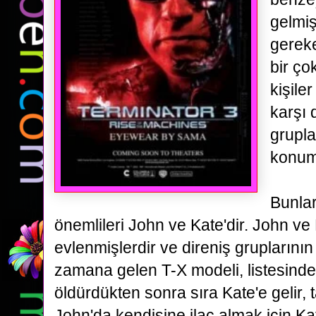
gelmiş
gereke
bir ço
kişile
karşı 
grupla
konuml
Bunla
önemlileri
John ve Kate'dir. John ve
evlenmişlerdir ve direniş gruplarının l
zamana gelen T-X modeli, listesind
öldürdükten sonra sıra Kate'e gelir,
John'da kendisine ilaç almak için Kat