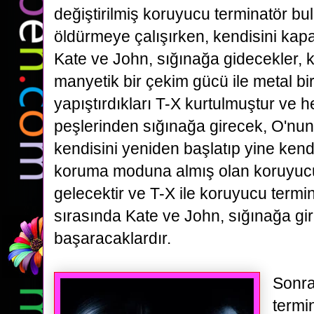
değiştirilmiş koruyucu terminatör bu
öldürmeye çalışırken, kendisini
kapa
Kate ve John, sığınağa gidecekler, 
manyetik bir çekim gücü ile metal bi
yapıştırdıkları T-X kurtulmuştur
ve h
peşlerinden sığınağa girecek, O'nu
kendisini yeniden başlatıp yine kend
koruma moduna almış olan koruyu
gelecektir ve T-X ile koruyucu term
sırasında Kate ve John, sığınağa gi
başaracaklardır.
Sonra
termi