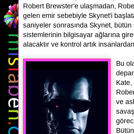
Robert Brewster'e ulaşmadan, Rober
gelen emir sebebiyle Skynet'i başlat
saniyeler
sonrasında Skynet, bütü
sistemlerinin bilgisayar ağlarına gir
alacaktır ve kontrol artık insanlardan
Bu ol
depar
Kate,
Rober
ve ask
savaş
görec
Bütü