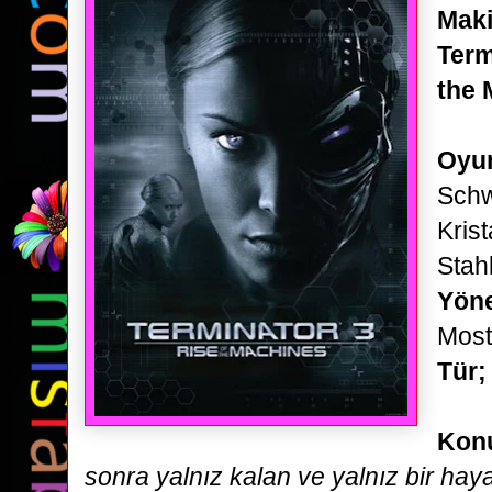
Maki
Term
the 
Oyun
Schw
Kris
Stah
Yön
Mos
Tür
Kon
sonra yalnız kalan ve yalnız bir ha