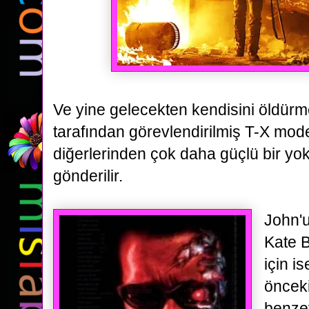
Ve yine gelecekten kendisini öldürm
tarafından görevlendirilmiş
T-X mode
diğerlerinden çok daha güçlü bir yok
gönderilir.
John'
Kate B
için i
önceki
benze