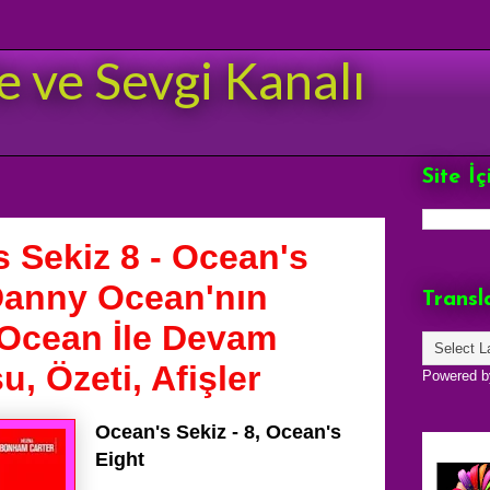
e ve Sevgi Kanalı
Site İ
 Sekiz 8 - Ocean's
Danny Ocean'nın
Transl
 Ocean İle Devam
u, Özeti, Afişler
Powered 
Ocean's Sekiz - 8, Ocean's
Eight