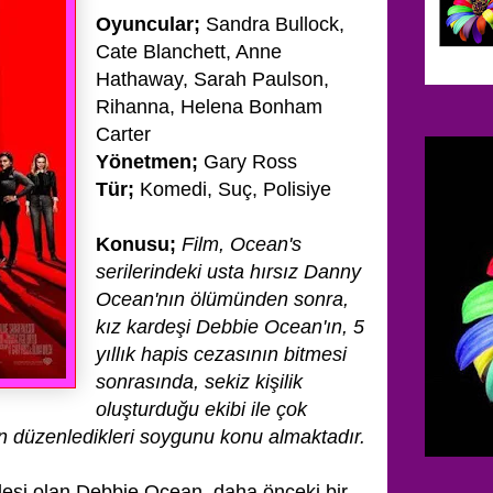
Oyuncular;
Sandra Bullock,
Cate Blanchett, Anne
Hathaway, Sarah Paulson,
Rihanna, Helena Bonham
Carter
Yönetmen;
Gary Ross
Tür;
Komedi, Suç, Polisiye
Konusu;
Film, Ocean's
serilerindeki usta hırsız Danny
Ocean'nın ölümünden sonra,
kız kardeşi Debbie Ocean'ın,
5
yıllık hapis cezasının bitmesi
sonrasında, sekiz kişilik
oluşturduğu ekibi ile çok
in düzenledikleri soygunu konu almaktadır.
eşi olan Debbie Ocean, daha önceki bir