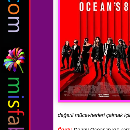
değerli mücevherleri çalmak
iç
Özeti;
Danny Ocean'ın kız kard