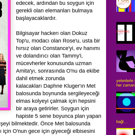
edecek, ardından
bu soygun için
gerekli olan elemanları bulmaya
başlayacaklardır.
Bilgisayar hackerı olan Dokuz
Top'u, modacı olan Rose'u,
usta bir
hırsız olan Constance'yi, ev hanımı
ve dolandırıcı olan Tammy'i,
mücevherler konusunda uzman
Amita'yı, sonrasında O'nu da ekibe
dahil etmek zorunda
yetenlerle
her zaman 
kalacakları
Daphne Kluger'ın Met
balosunda boynunda sergileyeceği
elmas kolyeyi çalmak için hepsini
bir araya getirirler.
Soygun için
hapiste 5 sene boyunca plan yapan
bağl...
 şeyi bilmektedir. Önce Met balosunda
 için O'nun gece için giyeceği elbisesini