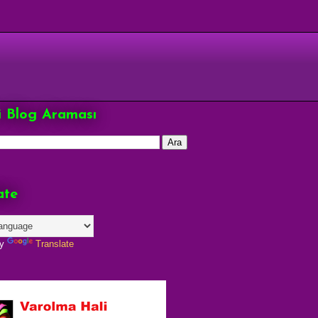
çi Blog Araması
ate
by
Translate