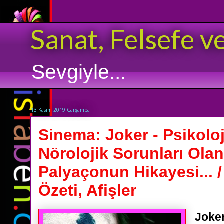
Sanat, Felsefe v
Sevgiyle...
13 Kasım 2019 Çarşamba
Sinema: Joker - Psikoloj
Nörolojik Sorunları Olan
Palyaçonun Hikayesi... 
Özeti, Afişler
Joke