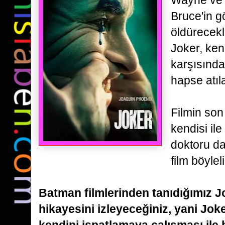
Wayne ve 
Bruce'in
g
öldürecekl
Joker, kend
karşısında
hapse atıl
Filmin son
kendisi il
doktoru d
film
böylel
Batman filmlerinden tanıdığımız Jo
hikayesini izleyeceğiniz, yani Jok