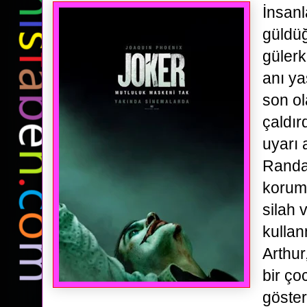
İnsanl
güldü
gülerk
anı y
son ol
çaldır
uyarı 
Randal
koruma
silah 
kullan
Arthur
bir ç
göster