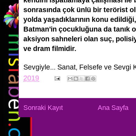
kendini ispatlamaya çalışması ile
sonrasında çok ünlü bir terörist 
yolda yaşadıklarının konu edildiği
Batman'in çocukluğuna da tanık ol
aksiyon sahneleri olan suç, polisiy
ve dram filmidir.
Sevgiyle...
Sanat, Felsefe ve Sevgi 
2019
Sonraki Kayıt
Ana Sayfa