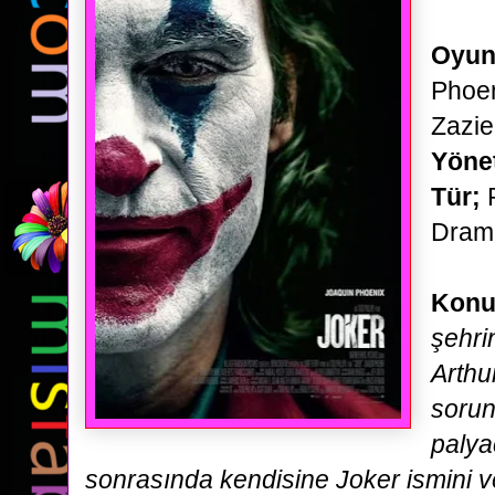
Oyun
Phoen
Zazie
Yöne
Tür;
Dram
Konu
şehri
Arthu
sorunl
paly
sonrasında
kendisine Joker ismini v