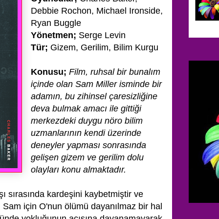
Debbie Rochon, Michael Ironside,
Ryan Buggle
Yönetmen;
Serge Levin
Tür;
Gizem, Gerilim, Bilim Kurgu
Konusu;
Film, ruhsal bir bunalım
içinde olan Sam Miller isminde bir
adamın, bu zihinsel çaresizliğine
deva bulmak amacı ile
gittiği
merkezdeki duygu nöro bilim
uzmanlarının kendi üzerinde
deneyler yapması sonrasında
gelişen gizem ve gerilim dolu
olayları
konu almaktadır.
şı sırasında kardeşini kaybetmiştir ve
ven Sam için O'nun ölümü dayanılmaz bir hal
ünde yokluğunun acısına dayanamayarak