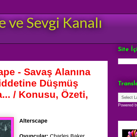
e ve Sevgi Kanalı
Site İ
ape - Savaş Alanına
Şiddetine Düşmüş
Transl
... / Konusu, Özeti,
Powered 
Alterscape
Oyuncular;
Charles Baker,