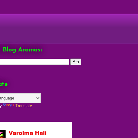
çi Blog Araması
ate
by
Translate